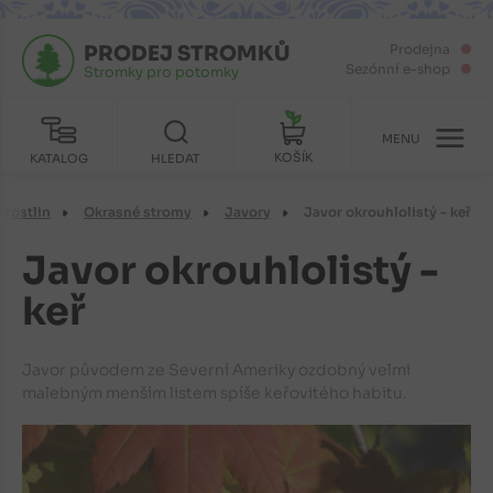
PRODEJ STROMKŮ
Prodejna
Sezónní e-shop
Stromky pro potomky
MENU
KOŠÍK
KATALOG
HLEDAT
 rostlin
Okrasné stromy
Javory
Javor okrouhlolistý - keř
Javor okrouhlolistý -
keř
Javor původem ze Severní Ameriky ozdobný velmi
malebným menším listem spíše keřovitého habitu.