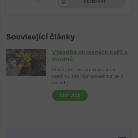
+
ks
OBJEDNAT
-
Související články
Výsadba okrasných keřů a
stromů
Právě jste zakoupili okrasnou
rostlinu, zde Vám poradíme jak ji
nasadit
ČÍST VÍCE