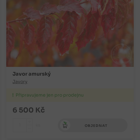
Javor amurský
Javory
Připravujeme jen pro prodejnu
6 500
Kč
+
ks
OBJEDNAT
-