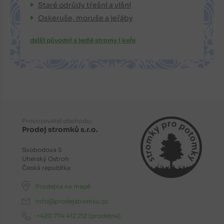
Staré odrůdy třešní a višní
Oskeruše, moruše a jeřáby
další původní a jedlé stromy i keře
Provozovatel obchodu:
Prodej stromků s.r.o.
Svobodova 5
Uherský Ostroh
Česká republika
Prodejna na mapě
info@prodejstromku.cz
+420 774 412 212
(prodejna)