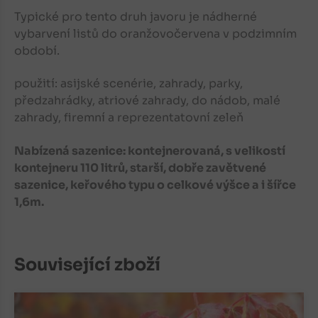
Typické pro tento druh javoru je nádherné
vybarvení listů do oranžovočervena v podzimním
období.
použití: asijské scenérie, zahrady, parky,
předzahrádky, atriové zahrady, do nádob, malé
zahrady, firemní a reprezentatovní zeleň
Nabízená sazenice: kontejnerovaná, s velikostí
kontejneru 110 litrů, starší, dobře zavětvené
sazenice, keřového typu o celkové výšce a i šířce
1,6m.
Související zboží