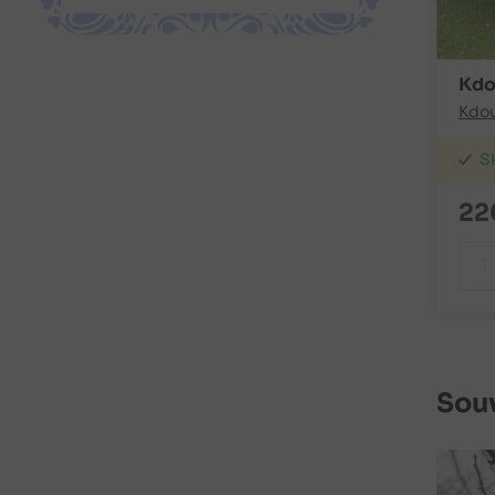
Kdo
Kdo
S
22
Souv