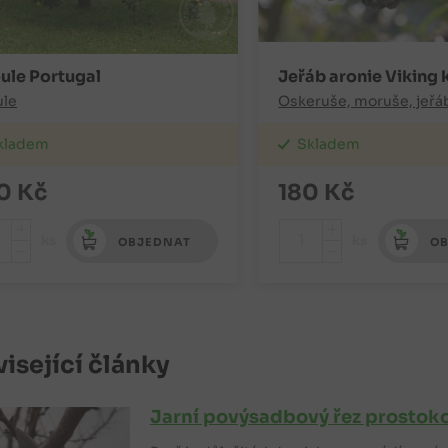
ule Portugal
Jeřáb aronie Viking 
ule
Oskeruše, moruše, jeřá
kladem
Skladem
0
Kč
180
Kč
+
+
ks
ks
OBJEDNAT
OB
-
-
isející články
Jarní povýsadbový řez prosto