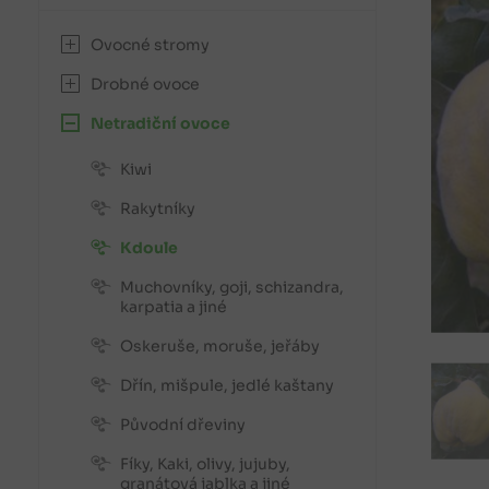
Ovocné stromy
Drobné ovoce
Netradiční ovoce
Kiwi
Rakytníky
Kdoule
Muchovníky, goji, schizandra,
karpatia a jiné
Oskeruše, moruše, jeřáby
Dřín, mišpule, jedlé kaštany
Původní dřeviny
Fíky, Kaki, olivy, jujuby,
granátová jablka a jiné