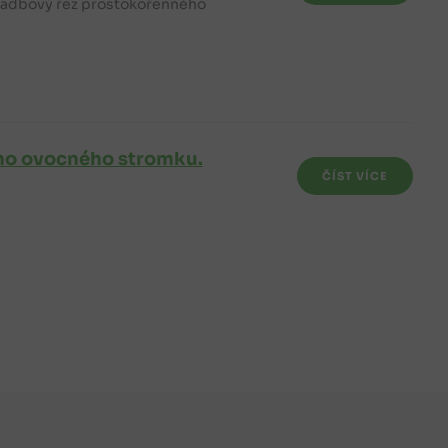
výsadbový řez prostokořenného
ho ovocného stromku.
ČÍST VÍCE