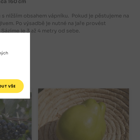
 cca 160 cm
ou s nižším obsahem vápníku. Pokud je pěstujeme na
jivem. Po výsadbě je nutné na jaře provést
Sázíme je 3 až 4 metry od sebe.
ných