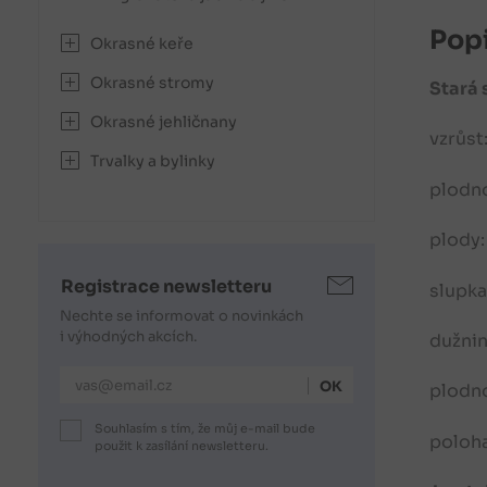
Popi
Okrasné keře
Okrasné stromy
Stará 
Okrasné jehličnany
vzrůst
Trvalky a bylinky
plodno
plody:
Registrace newsletteru
slupka
Nechte se informovat o novinkách
i výhodných akcích.
dužnin
E-mailová adresa
plodno
Souhlasím s tím, že můj e-mail bude
poloha
použit k zasílání newsletteru.