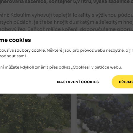
nerovaná sazenice, kontejner 5,7 litru, výška sazenice
ání: Kdoulím vyhovují teplejší lokality s výživnou půd
tých půdách, je třeba hnojit dusíkatým a železitým hno
dbový řez. Jelikož mělce koření, doporučujeme oporu. 
me cookies
používá
soubory cookie
. Některé jsou pro provoz webu nezbytné, o ji
hodnout sami.
ní můžete kdykoli změnit přes odkaz „Cookies“ v patičce webu.
isející zboží