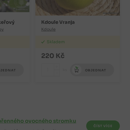
keřový
Kdoule Vranja
by
Kdoule
Skladem
220
Kč
+
ks
JEDNAT
OBJEDNAT
-
kořenného ovocného stromku
ČÍST VÍCE