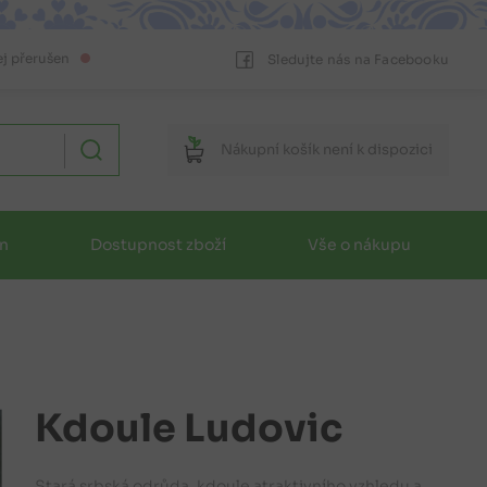
ej přerušen
Sledujte nás na Facebooku
Nákupní
košík
není k dispozici
in
Dostupnost zboží
Vše o nákupu
Kdoule Ludovic
Stará srbská odrůda, kdoule atraktivního vzhledu a