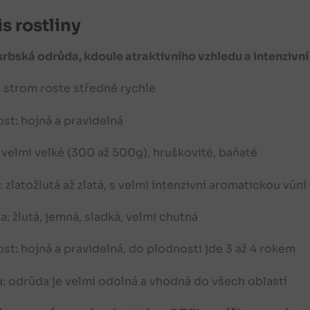
s rostliny
srbská odrůda, kdoule atraktivního vzhledu a intenzivní
: strom roste středně rychle
st: hojná a pravidelná
 velmi velké (300 až 500g), hruškovité, baňaté
: zlatožlutá až zlatá, s velmi intenzivní aromatickou vůní
a: žlutá, jemná, sladká, velmi chutná
st: hojná a pravidelná, do plodnosti jde 3 až 4 rokem
: odrůda je velmi odolná a vhodná do všech oblastí