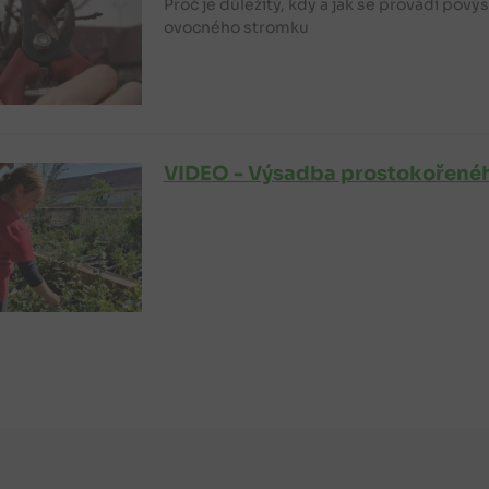
Proč je důležitý, kdy a jak se provádí po
ovocného stromku
VIDEO - Výsadba prostokořené