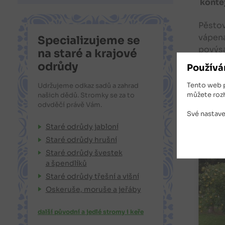
kontej
Pěstov
vápena
Specializujeme se
povýsa
na staré a krajové
odrůdy
Používá
Tento web 
Udržujeme odkaz sadů a zahrad
můžete roz
našich dědů. Stromky se za to
odvděčí právě Vám.
Své nastave
Souv
Staré odrůdy jabloní
Staré odrůdy hrušní
Staré odrůdy švestek
a špendlíků
Staré odrůdy třešní a višní
Oskeruše, moruše a jeřáby
další původní a jedlé stromy i keře