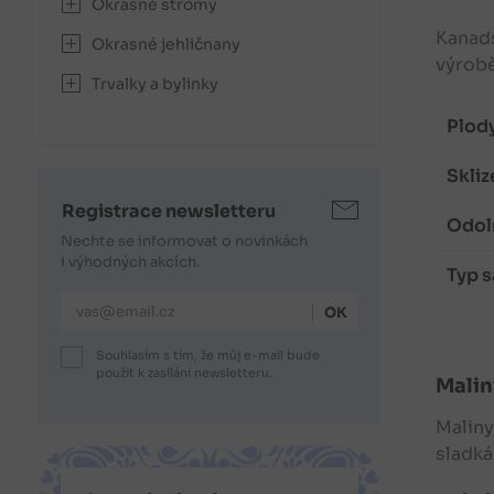
Okrasné stromy
Kanads
Okrasné jehličnany
výrobě
Trvalky a bylinky
Plody
Skliz
Registrace newsletteru
Odol
Nechte se informovat o novinkách
i výhodných akcích.
Typ s
E-mailová adresa
Souhlasím s tím, že můj e-mail bude
použit k zasílání newsletteru.
Malin
Maliny
sladká