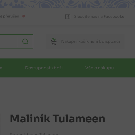
ej přerušen
Sledujte nás na Facebooku
Nákupní
košík
není k dispozici
in
Dostupnost zboží
Vše o nákupu
Maliník Tulameen
Rubus idaeus Tulameen