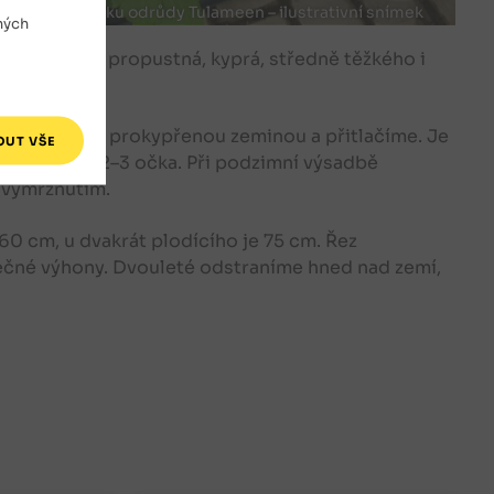
zenice maliníku odrůdy Tulameen – ilustrativní snímek
ných
 dostatečně propustná, kyprá, středně těžkého i
ny zasypeme prokypřenou zeminou a přitlačíme. Je
eřízneme na 2–3 očka. Při podzimní výsadbě
 vymrznutím.
60 cm, u dvakrát plodícího je 75 cm. Řez
ečné výhony. Dvouleté odstraníme hned nad zemí,