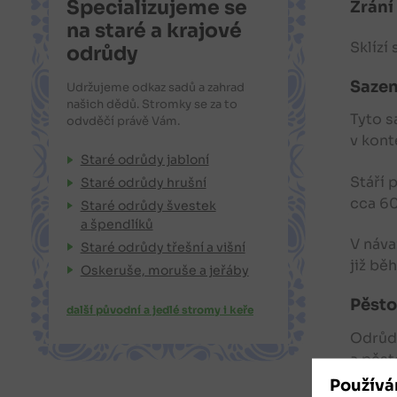
Specializujeme se
Zrání
na staré a krajové
Sklízí
odrůdy
Sazen
Udržujeme odkaz sadů a zahrad
našich dědů. Stromky se za to
Tyto s
odvděčí právě Vám.
v kont
Staré odrůdy jabloní
Stáří 
Staré odrůdy hrušní
cca 6
Staré odrůdy švestek
a špendlíků
V náva
Staré odrůdy třešní a višní
již bě
Oskeruše, moruše a jeřáby
Pěsto
další původní a jedlé stromy i keře
Odrůd
a pěst
Potřeb
Používá