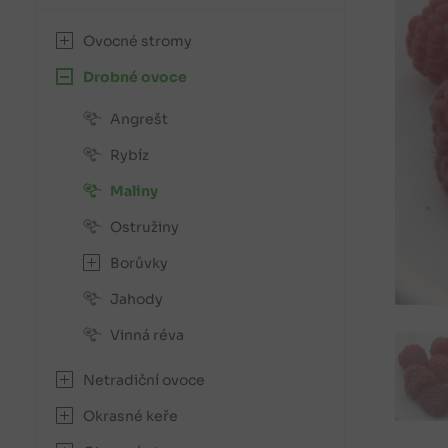
Ovocné stromy
Drobné ovoce
Angrešt
Rybíz
Maliny
Ostružiny
Borůvky
Jahody
Vinná réva
Netradiční ovoce
Okrasné keře