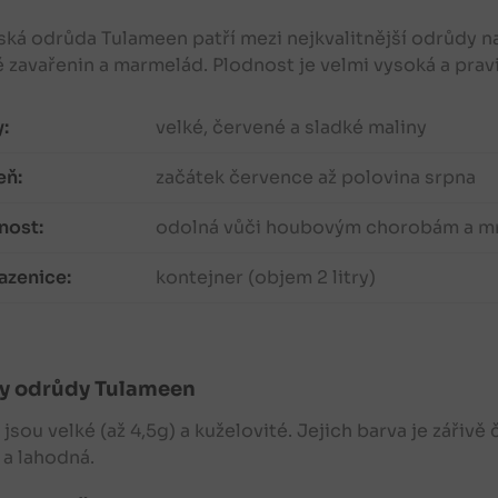
ká odrůda Tulameen patří mezi nejkvalitnější odrůdy n
 zavařenin a marmelád. Plodnost je velmi vysoká a prav
:
velké, červené a sladké maliny
eň:
začátek července až polovina srpna
nost:
odolná vůči houbovým chorobám a m
azenice:
kontejner (objem 2 litry)
y
odrůdy Tulameen
jsou velké (až 4,5g) a kuželovité. Jejich barva je zářivě
 a lahodná.