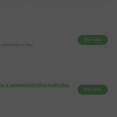
ČÍST VÍCE
, pěstování a řezu
tu a remontantního maliníku.
ČÍST VÍCE