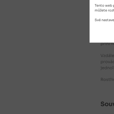
vláhy 
Tento web 
plodů.
můžete roz
zakrně
lehčíh
Své nastave
Sazeni
vhodné
přihrn
Vzdále
provád
jednol
Rostli
Souv