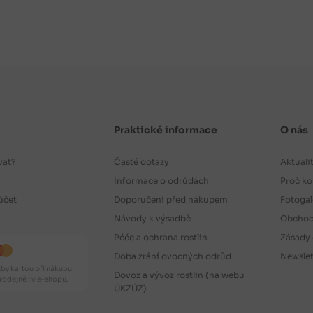
Praktické informace
O nás
vat?
Časté dotazy
Aktuali
Informace o odrůdách
Proč ko
účet
Doporučení před nákupem
Fotogal
Návody k výsadbě
Obchod
Péče a ochrana rostlin
Zásady 
Doba zrání ovocných odrůd
Newslet
by kartou při nákupu
Dovoz a vývoz rostlin (na webu
odejně i v e-shopu.
ÚKZÚZ)