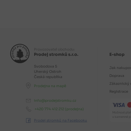
Provozovatel obchodu:
Prodej stromků s.r.o.
E-shop
Svobodova 5
Jak nakupo
Uherský Ostroh
Doprava
Česká republika
Zákaznický 
Prodejna na mapě
Registrace
info@prodejstromku.cz
+420 774 412 212
(prodejna)
Možnost plat
v kamenné pr
Prodej stromků na Facebooku