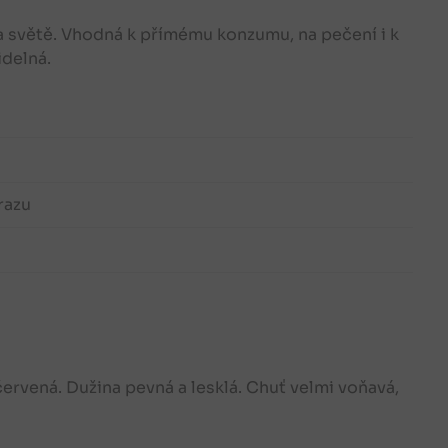
a světě. Vhodná k přímému konzumu, na pečení i k
idelná.
razu
 červená. Dužina pevná a lesklá. Chuť velmi voňavá,