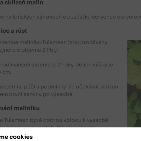
 a sklizeň malin
 se na loňských výhonech od začátku července do polovi
ice a růst
azenice maliníku Tulameen jsou prodávány
ejneru o objemu 2 litry.
prodávaných sazenic je 2 roky. Jejich výška je
0 cm.
znosti na péči a podmínky lze očekávat sklizeň
hem první sezóny po výsadbě.
vání maliníku
a Tulameen bývá dobrou volbou k výsadbě
ování do všech poloh. Má ráda slunce.
uje vlhkost. Pravidelný a dostatečný přísun
me cookies