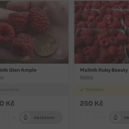
iník Glen Ample
Maliník Ruby Beauty
ny
Maliny
yprodáno
Skladem
0
Kč
250
Kč
+
+
ks
ks
OBJEDNAT
OB
-
-