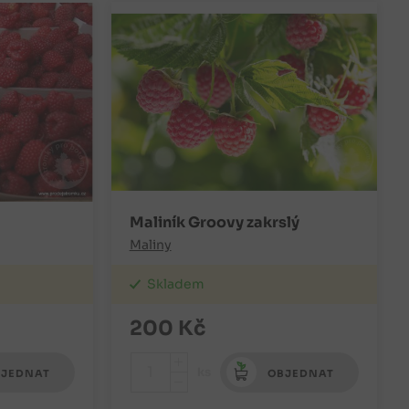
Maliník Groovy zakrslý
Maliny
Skladem
200
Kč
+
ks
JEDNAT
OBJEDNAT
-