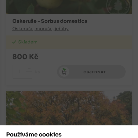
Oskeruše - Sorbus domestica
Oskeruše, moruše, jeřáby
Skladem
800
Kč
+
ks
OBJEDNAT
-
Používáme cookies