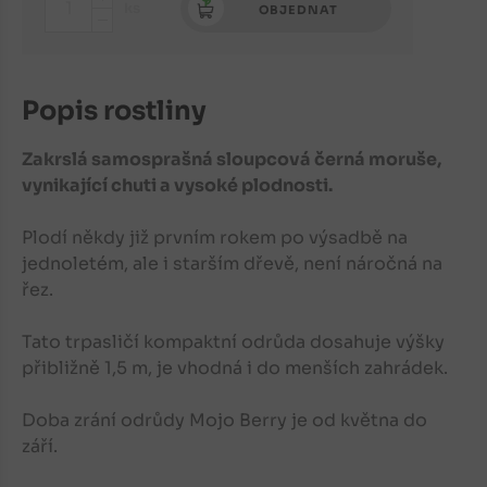
+
ks
OBJEDNAT
-
Popis rostliny
Zakrslá samosprašná sloupcová černá moruše,
vynikající chuti
a vysoké plodnosti.
Plodí někdy již prvním rokem po výsadbě na
jednoletém, ale i starším dřevě, není náročná na
řez.
Tato trpasličí kompaktní odrůda dosahuje výšky
přibližně 1,5 m, je vhodná i do menších zahrádek.
Doba zrání odrůdy Mojo Berry je od května do
září.