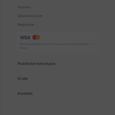
Doprava
Zákaznický účet
Registrace
Možnost platby kartou při nákupu v kamenné prodejně i v e-
shopu.
Praktické informace
O nás
Časté dotazy
Informace o odrůdách
Kontakt
Aktuality
Doporučení před nákupem
Proč koupit stromky od nás?
Návody k výsadbě
Kontaktní a fakturační údaje
Fotogalerie