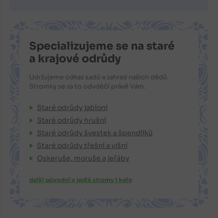
Specializujeme se na staré
a krajové odrůdy
Udržujeme odkaz sadů a zahrad našich dědů.
Stromky se za to odvděčí právě Vám.
Staré odrůdy jabloní
Staré odrůdy hrušní
Staré odrůdy švestek a špendlíků
Staré odrůdy třešní a višní
Oskeruše, moruše a jeřáby
další původní a jedlé stromy i keře