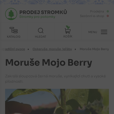
PRODEJ STROMKŮ
Prodejna
Sezónní e-shop
Stromky pro potomky
MENU
KOŠÍK
KATALOG
HLEDAT
etradiční ovoce
Oskeruše, moruše, jeřáby
Moruše Mojo Berry
Moruše Mojo Berry
Zakrslá sloupcová černá moruše, vynikající chuti a vysoké
plodnosti.