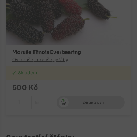
Moruše Illinois Everbearing
Oskeruše, moruše, jeřáby
Skladem
500
Kč
+
ks
OBJEDNAT
-