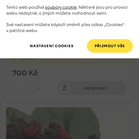
Tento web používá
soubory cookie
. Některé jsou pro provoz
webu nezbytné, o jiných můžete rozhodnout sami.
Své nastavení můžete kdykoli změnit přes odkaz „Cookies“
v patičce webu.
Svitel latnatý (mladší sazenice)
Ostatní okrasné stromy
Skladem
700
Kč
+
ks
OBJEDNAT
-