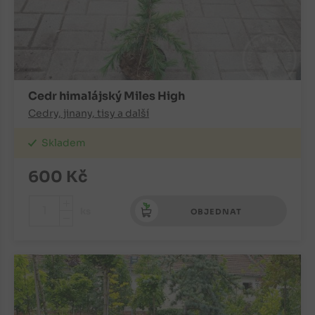
Cedr himalájský Miles High
Cedry, jinany, tisy a další
Skladem
600
Kč
+
ks
OBJEDNAT
-