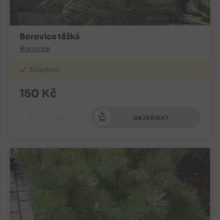
Borovice těžká
Borovice
Skladem
150
Kč
+
ks
OBJEDNAT
-