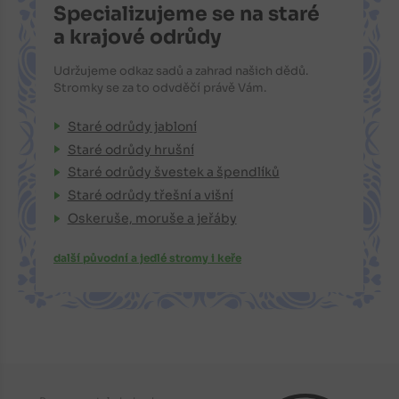
Specializujeme se na staré
a krajové odrůdy
Udržujeme odkaz sadů a zahrad našich dědů.
Stromky se za to odvděčí právě Vám.
Staré odrůdy jabloní
Staré odrůdy hrušní
Staré odrůdy švestek a špendlíků
Staré odrůdy třešní a višní
Oskeruše, moruše a jeřáby
další původní a jedlé stromy i keře