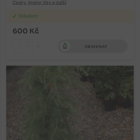
Cedry, jinany, tisy a další
Skladem
600
Kč
+
ks
OBJEDNAT
-