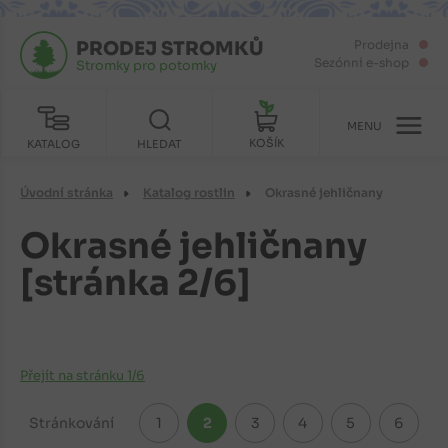
PRODEJ STROMKŮ
Prodejna
Sezónní e-shop
Stromky pro potomky
MENU
KOŠÍK
KATALOG
HLEDAT
Úvodní stránka
Katalog rostlin
Okrasné jehličnany
Okrasné jehličnany
[stránka 2/6]
Přejít na stránku 1/6
Stránkování
1
2
3
4
5
6