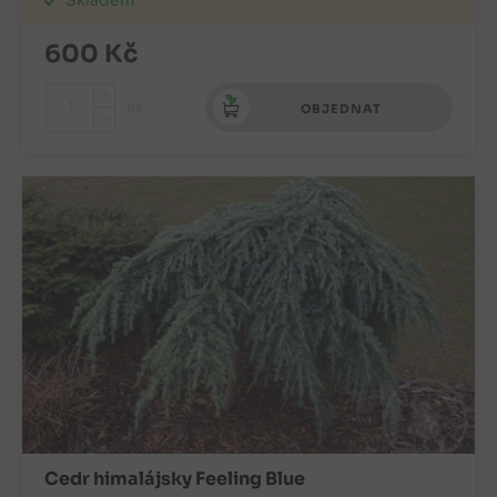
600
Kč
+
ks
OBJEDNAT
-
Cedr himalájsky Feeling Blue