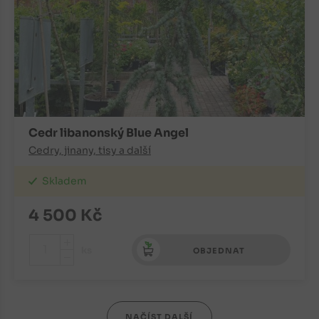
Cedr libanonský Blue Angel
Cedry, jinany, tisy a další
Skladem
4 500
Kč
+
ks
OBJEDNAT
-
NAČÍST DALŠÍ