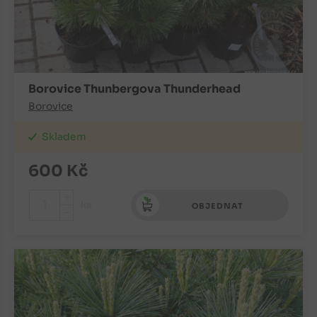
Borovice Thunbergova Thunderhead
Borovice
Skladem
600
Kč
+
ks
OBJEDNAT
-