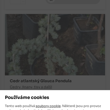
-
Cedr atlantský Glauca Pendula
Cedry, jinany, tisy a další
Používáme cookies
Skladem
Tento web používá
soubory cookie
. Některé jsou pro provoz
700
Kč