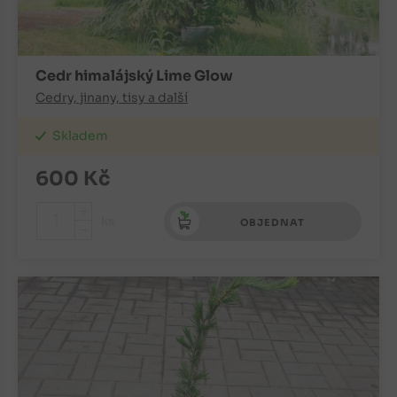
Cedr himalájský Lime Glow
Cedry, jinany, tisy a další
Skladem
600
Kč
+
ks
OBJEDNAT
-