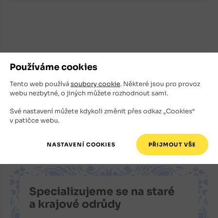
Používáme cookies
Registrace newsletteru
Tento web používá
soubory cookie
. Některé jsou pro provoz
Nechte se informovat o novinkách i výhodných akcích.
webu nezbytné, o jiných můžete rozhodnout sami.
E-mailová adresa
Své nastavení můžete kdykoli změnit přes odkaz „Cookies“
v patičce webu.
Souhlasím s tím, že můj e-mail bude použit k zasílání
newsletteru.
Specializujeme se na staré
a krajové odrůdy