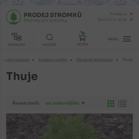
PRODEJ STROMKŮ
Prodejna
Sezónní e-shop
Stromky pro potomky
MENU
KOŠÍK
KATALOG
HLEDAT
Úvodní stránka
Katalog rostlin
Okrasné jehličnany
Thuje
Thuje
Řazení zboží:
od nejlevnějšího