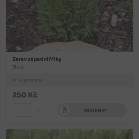
Zerav západní Miky
Thuje
Vyprodáno
250
Kč
+
ks
OBJEDNAT
-