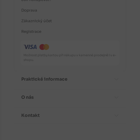
Doprava
Zákaznický účet
Registrace
Možnost platby kartou při nákupu v kamenné prodejně i v e-
shopu.
Praktické informace
O nás
Časté dotazy
Informace o odrůdách
Kontakt
Aktuality
Doporučení před nákupem
Proč koupit stromky od nás?
Návody k výsadbě
Kontaktní a fakturační údaje
Fotogalerie