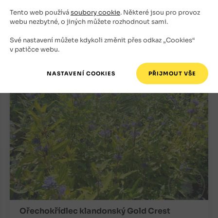
Skladem
Tento web používá
soubory cookie
. Některé jsou pro provoz
webu nezbytné, o jiných můžete rozhodnout sami.
150
Kč
Své nastavení můžete kdykoli změnit přes odkaz „Cookies“
+
ks
v patičce webu.
OBJEDNAT
-
Ořechokřídlec klandonský Gold Crest