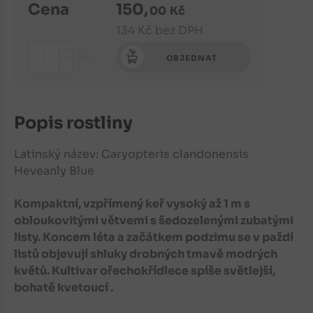
Cena
150
,
00
Kč
134
Kč
bez DPH
+
ks
OBJEDNAT
-
Popis rostliny
Latinský název: Caryopteris clandonensis
Heveanly Blue
Kompaktní, vzpřímený keř vysoký až 1 m s
obloukovitými větvemi s šedozelenými zubatými
listy. Koncem léta a začátkem podzimu se v paždí
listů objevují shluky drobných tmavě modrých
květů. Kultivar ořechokřídlece spíše světlejší,
bohatě kvetoucí .