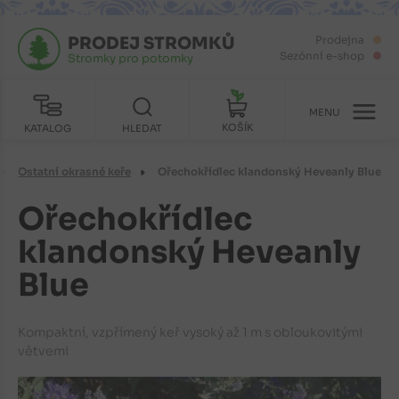
PRODEJ STROMKŮ
Prodejna
Sezónní e-shop
Stromky pro potomky
MENU
KOŠÍK
KATALOG
HLEDAT
Ostatní okrasné keře
Ořechokřídlec klandonský Heveanly Blue
Ořechokřídlec
klandonský Heveanly
Blue
Kompaktní, vzpřímený keř vysoký až 1 m s obloukovitými
větvemi