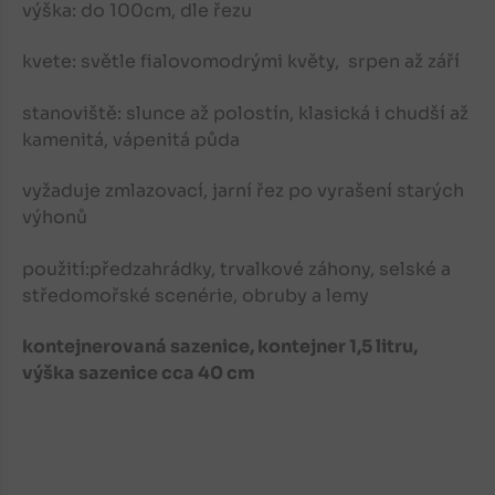
výška: do 100cm, dle řezu
kvete: světle fialovomodrými květy, srpen až září
stanoviště: slunce až polostín, klasická i chudší až
kamenitá, vápenitá půda
vyžaduje zmlazovací, jarní řez po vyrašení starých
výhonů
použití:předzahrádky, trvalkové záhony, selské a
středomořské scenérie, obruby a lemy
kontejnerovaná sazenice, kontejner 1,5 litru,
výška sazenice cca 40 cm