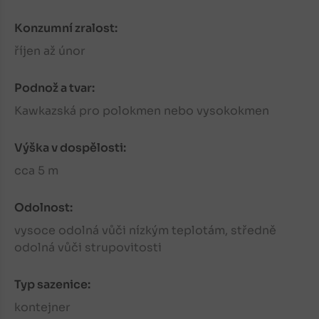
Konzumní zralost:
říjen až únor
Podnož a tvar:
Kawkazská pro polokmen nebo vysokokmen
Výška v dospělosti:
cca 5 m
Odolnost:
vysoce odolná vůči nízkým teplotám, středně
odolná vůči strupovitosti
Typ sazenice:
kontejner