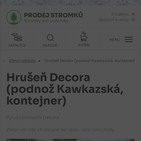
PRODEJ STROMKŮ
Prodejna
Sezónní e-shop
Stromky pro potomky
MENU
KOŠÍK
KATALOG
HLEDAT
Zimní odrůdy
Hrušeň Decora (podnož Kawkazská, kontejner)
Hrušeň Decora
(podnož Kawkazská,
kontejner)
Pyrus communis Dekora
Zimní odrůda s krásnými červeno-zelenými plody