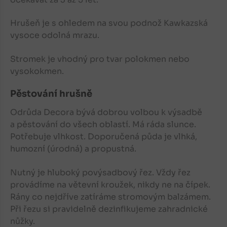
Hrušeň
je s ohledem na svou podnož Kawkazská
vysoce odolná mrazu.
Stromek je vhodný pro tvar polokmen nebo
vysokokmen.
Pěstování hrušně
Odrůda Decora bývá dobrou volbou k výsadbě
a pěstování do všech oblastí. Má ráda slunce.
Potřebuje vlhkost. Doporučená půda je vlhká,
humozní (úrodná) a propustná.
Nutný je hluboký povýsadbový řez. Vždy řez
provádíme na větevní kroužek, nikdy ne na čípek.
Rány co nejdříve zatíráme stromovým balzámem.
Při řezu si pravidelně dezinfikujeme zahradnické
nůžky.