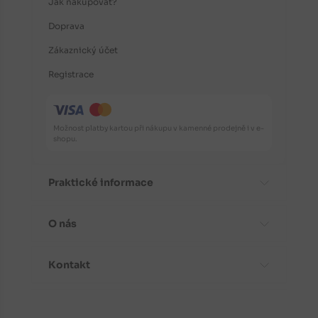
Jak nakupovat?
Doprava
Zákaznický účet
Registrace
Možnost platby kartou při nákupu v kamenné prodejně i v e-
shopu.
Praktické informace
O nás
Časté dotazy
Informace o odrůdách
Kontakt
Aktuality
Doporučení před nákupem
Proč koupit stromky od nás?
Návody k výsadbě
Kontaktní a fakturační údaje