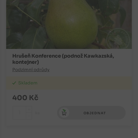
Hrušeň Konference (podnož Kawkazská,
kontejner)
Podzimní odrůdy
Skladem
400
Kč
+
ks
OBJEDNAT
-