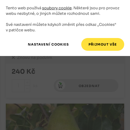
Tento web používá
soubory cookie
. Některé jsou pro provoz
webu nezbytné, o jiných můžete rozhodnout sami.
Své nastavení můžete kdykoli změnit přes odkaz „Cookies“
v patičce webu.
Hrušeň Alfa (podnož Kdoule)
Letní odrůdy
Znovu na podzim
240
Kč
+
ks
OBJEDNAT
-