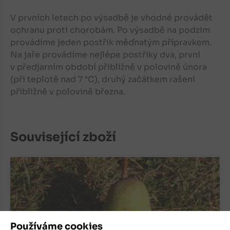
V prvních letech po výsadbě je vhodné provádět
ochranu proti chorobám. Po výsadbě na podzim
provádíme jeden postřik měďnatým přípravkem.
Na jaře provádíme nejlépe postřiky dva, první
v předjarním období přibližně v polovině února
(při teplotě nad 7 °C), druhý začátkem rašení
přibližně v polovině března.
Související zboží
Používáme cookies