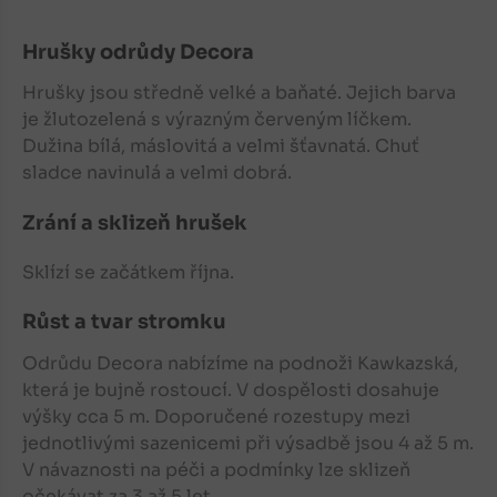
Hrušky
odrůdy Decora
Hrušky
jsou středně velké a baňaté. Jejich barva
je žlutozelená s výrazným červeným líčkem.
Dužina bílá, máslovitá a velmi šťavnatá. Chuť
sladce navinulá a velmi dobrá.
Zrání a sklizeň hrušek
Sklízí se začátkem října.
Růst a tvar stromku
Odrůdu Decora nabízíme na podnoži Kawkazská,
která je bujně rostoucí. V dospělosti dosahuje
výšky cca 5 m. Doporučené rozestupy mezi
jednotlivými sazenicemi při výsadbě jsou 4 až 5 m.
V návaznosti na péči a podmínky lze sklizeň
očekávat za 3 až 5 let.