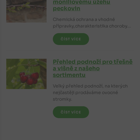
moniliovému úžehu
peckovin
Chemická ochrana a vhodné
přípravky,charakteristika choroby...
ČÍST VÍCE
Přehled podnoží pro třešně
a višně z našeho
sortimentu
Velký přehled podnoží, na kterých
nejčastěji prodáváme ovocné
stromky.
ČÍST VÍCE