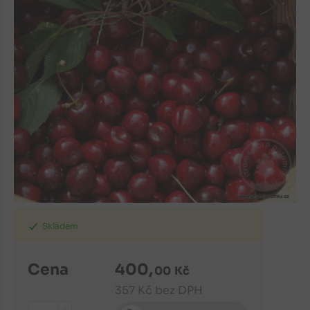
Skladem
Cena
400
,
00
Kč
357
Kč
bez DPH