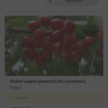
+
ks
OBJEDNAT
-
Třešeň Lapins (podnož Colt, kontejner)
Třešně
Skladem