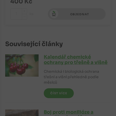
400
Kč
+
ks
OBJEDNAT
-
Související články
Kalendář chemické
ochrany pro třešně a višně
Chemická i biologická ochrana
třešní a višní přehledně podle
měsíců
ČÍST VÍCE
Boj proti monilióze a