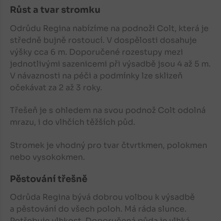
Růst a tvar stromku
Odrůdu Regina nabízíme na podnoži Colt, která je
středně bujně rostoucí. V dospělosti dosahuje
výšky cca 6 m. Doporučené rozestupy mezi
jednotlivými sazenicemi při výsadbě jsou 4 až 5 m.
V návaznosti na péči a podmínky lze sklizeň
očekávat za 2 až 3 roky.
Třešeň
je s ohledem na svou podnož Colt odolná
mrazu, i do vlhčích těžších půd.
Stromek je vhodný pro tvar čtvrtkmen, polokmen
nebo vysokokmen.
Pěstování třešně
Odrůda Regina bývá dobrou volbou k výsadbě
a pěstování do všech poloh. Má ráda slunce.
Potřebuje vlhkost. Doporučená půda je vlhká,