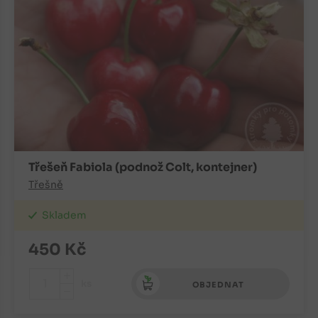
Třešeň Fabiola (podnož Colt, kontejner)
Třešně
Skladem
450
Kč
+
ks
OBJEDNAT
-