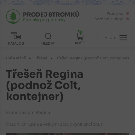
PRODEJ STROMKŮ
Prodejna
Sezónní e-shop
Stromky pro potomky
MENU
KOŠÍK
KATALOG
HLEDAT
Třešně a višně
Třešně
Třešeň Regina (podnož Colt, kontejner)
Třešeň Regina
(podnož Colt,
kontejner)
Prunus avium Regina
Pozdní chrupka s velkými plody vynikající chuti