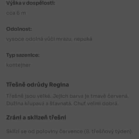
Výška v dospělosti:
cca 6 m
Odolnost:
vysoce odolná vůči mrazu, nepuká
Typ sazenice:
kontejner
Třešně
odrůdy Regina
Třešně
jsou velké. Jejich barva je tmavě červená.
Dužina křupavá a šťavnatá. Chuť velmi dobrá.
Zrání a sklizeň třešní
Sklízí se od poloviny července (8. třešňový týden).