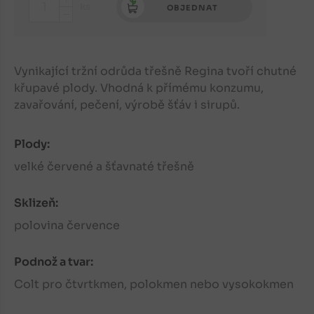
+
ks
OBJEDNAT
-
Vynikající tržní odrůda třešně Regina tvoří chutné
křupavé plody. Vhodná k přímému konzumu,
zavařování, pečení, výrobě šťáv i sirupů.
Plody:
velké červené a šťavnaté třešně
Sklizeň:
polovina července
Podnož a tvar:
Colt pro čtvrtkmen, polokmen nebo vysokokmen