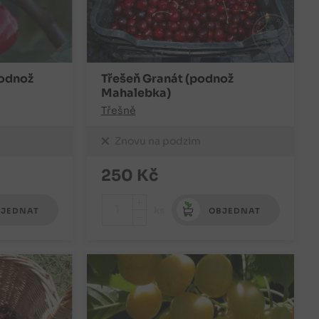
podnož
Třešeň Granát (podnož
Mahalebka)
Třešně
Znovu na podzim
250
Kč
+
ks
JEDNAT
OBJEDNAT
-