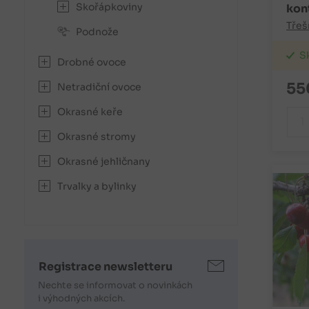
Skořápkoviny
kon
Třeš
Podnože
S
Drobné ovoce
55
Netradiční ovoce
Okrasné keře
Okrasné stromy
Okrasné jehličnany
Trvalky a bylinky
Registrace newsletteru
Nechte se informovat o novinkách
i výhodných akcích.