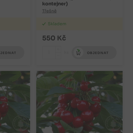
kontejner)
Třešně
Skladem
550
Kč
+
ks
JEDNAT
OBJEDNAT
-