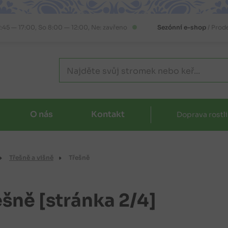
2:45 — 17:00, So 8:00 — 12:00, Ne: zavřeno
Sezónní e-shop
/ Prod
O nás
Kontakt
Doprava rostl
Třešně a višně
Třešně
ešně
[stránka 2/4]