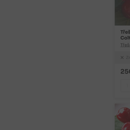
Tře
Col
Třeš
Z
25