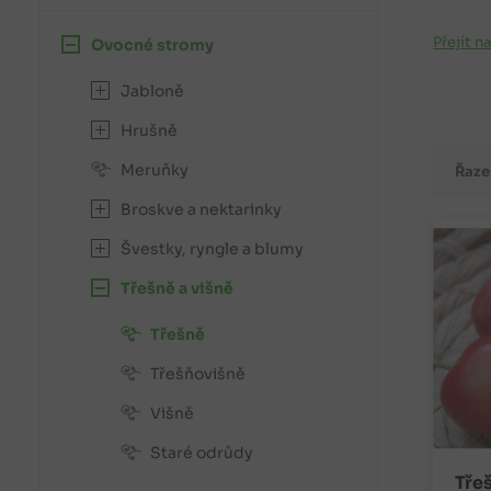
Přejít n
Ovocné stromy
Jabloně
Hrušně
Meruňky
Řaze
Broskve a nektarinky
Švestky, ryngle a blumy
Třešně a višně
Třešně
Třešňovišně
Višně
Staré odrůdy
Třeš