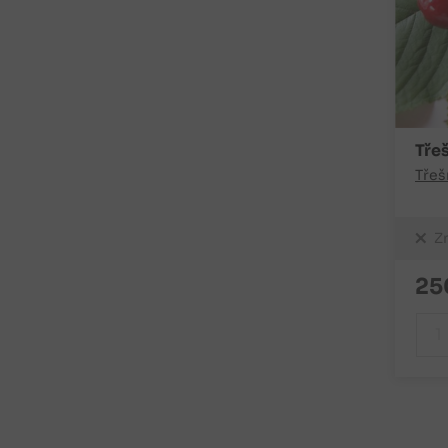
Tře
Třeš
Z
25