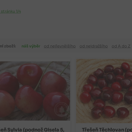
a stránku 1/4
ní zboží:
náš výběr
od nejlevnějšího
od nejdražšího
od A do Z
eň Sylvia (podnož Gisela 5,
Třešeň Těchlovan (p