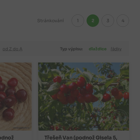
Stránkování
1
2
3
4
od Z do A
Typ výpisu:
dlaždice
řádky
odnož
Třešeň Van (podnož Gisela 5,