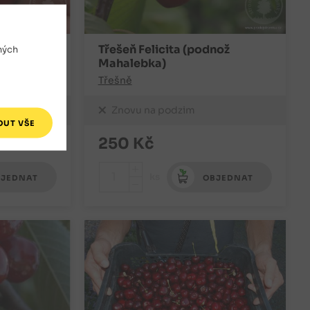
ož Gisela
Třešeň Felicita (podnož
ných
Mahalebka)
Třešně
Znovu na podzim
250
Kč
+
ks
JEDNAT
OBJEDNAT
-