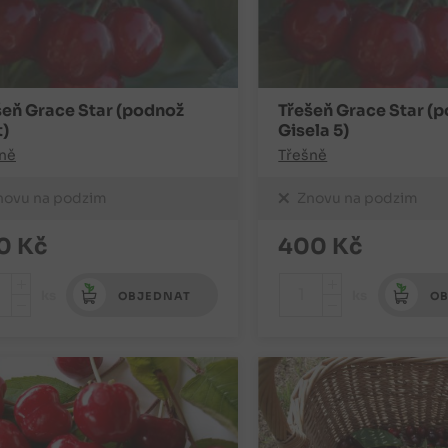
šeň Grace Star (podnož
Třešeň Grace Star (
t)
Gisela 5)
ně
Třešně
novu na podzim
Znovu na podzim
0
Kč
400
Kč
+
+
ks
ks
OBJEDNAT
OB
-
-