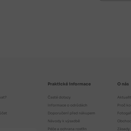
Praktické informace
O nás
vat?
Časté dotazy
Aktuali
Informace o odrůdách
Proč ko
účet
Doporučení před nákupem
Fotogal
Návody k výsadbě
Obchod
Péče a ochrana rostlin
Zásady 