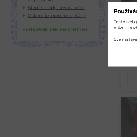
Staré odrůdy třešní a višní
Používá
Oskeruše, moruše a jeřáby
Tře
Tento web 
vys
můžete roz
další původní a jedlé stromy i keře
Třeš
Své nastave
Z
80