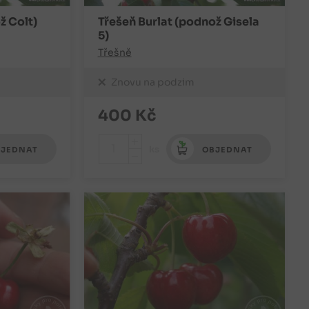
ž Colt)
Třešeň Burlat (podnož Gisela
5)
Třešně
Znovu na podzim
400
Kč
+
ks
JEDNAT
OBJEDNAT
-