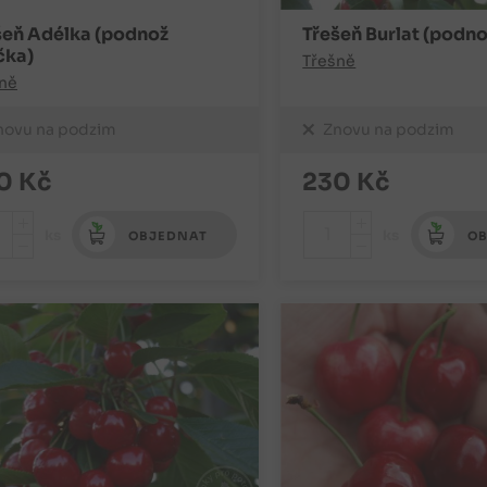
šeň Adélka (podnož
Třešeň Burlat (podno
čka)
Třešně
ně
novu na podzim
Znovu na podzim
0
Kč
230
Kč
+
+
ks
ks
OBJEDNAT
OB
-
-