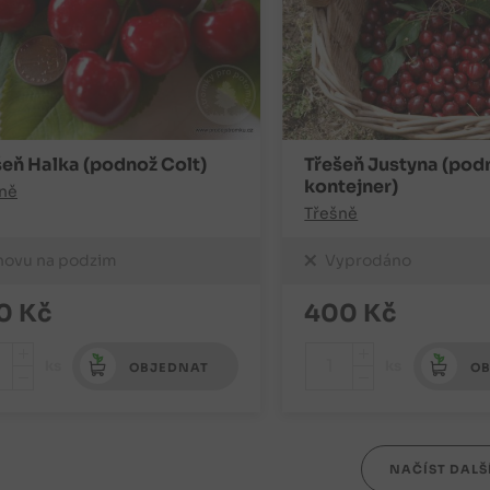
šeň Halka (podnož Colt)
Třešeň Justyna (podn
kontejner)
ně
Třešně
novu na podzim
Vyprodáno
0
Kč
400
Kč
+
+
ks
ks
OBJEDNAT
OB
-
-
NAČÍST DALŠ