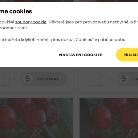
me cookies
šeň Burlat (podnož Ptačka,
Třešeň Fabiola (podn
používá
soubory cookie
. Některé jsou pro provoz webu nezbytné, o ji
okokmen)
5)
hodnout sami.
ně
Třešně
ní můžete kdykoli změnit přes odkaz „Cookies“ v patičce webu.
novu na podzim
Znovu na podzim
0
Kč
400
Kč
+
+
ks
ks
OBJEDNAT
OB
-
-