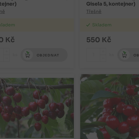
tejner)
Gisela 5, kontejner)
ně
Třešně
kladem
Skladem
0
Kč
550
Kč
+
+
ks
ks
OBJEDNAT
OB
-
-