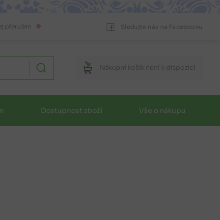
ej přerušen
Sledujte nás na Facebooku
Nákupní
košík
není k dispozici
in
Dostupnost zboží
Vše o nákupu