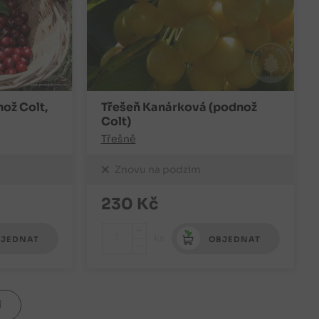
ož Colt,
Třešeň Kanárková (podnož
Colt)
Třešně
Znovu na podzim
230
Kč
+
ks
JEDNAT
OBJEDNAT
-
Í