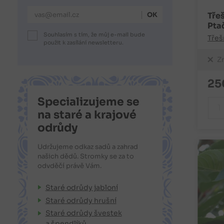
E-mailová adresa
Tře
Pta
Souhlasím s tím, že můj e-mail bude
Třeš
použit k zasílání newsletteru.
Z
25
Specializujeme se
na staré a krajové
odrůdy
Udržujeme odkaz sadů a zahrad
našich dědů. Stromky se za to
odvděčí právě Vám.
Staré odrůdy jabloní
Staré odrůdy hrušní
Staré odrůdy švestek
a špendlíků