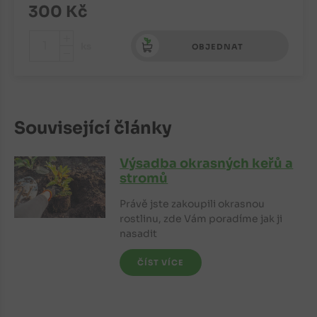
300
Kč
+
ks
OBJEDNAT
-
Související články
Výsadba okrasných keřů a
stromů
Právě jste zakoupili okrasnou
rostlinu, zde Vám poradíme jak ji
nasadit
ČÍST VÍCE