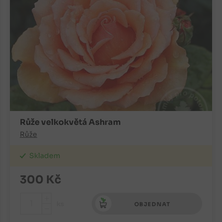
Růže velkokvětá Ashram
Růže
Skladem
300
Kč
+
ks
OBJEDNAT
-