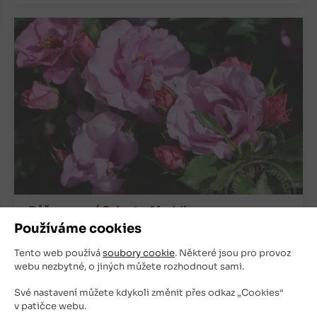
Růže pnoucí Orienta Aladdin
Používáme cookies
Růže
Tento web používá
soubory cookie
. Některé jsou pro provoz
Skladem
webu nezbytné, o jiných můžete rozhodnout sami.
300
Kč
Své nastavení můžete kdykoli změnit přes odkaz „Cookies“
v patičce webu.