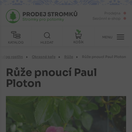
PRODEJ STROMKŮ
Prodejna
Sezónní e-shop
Stromky pro potomky
MENU
KOŠÍK
KATALOG
HLEDAT
talog rostlin
Okrasné keře
Růže
Růže pnoucí Paul Ploton
Růže pnoucí Paul
Ploton