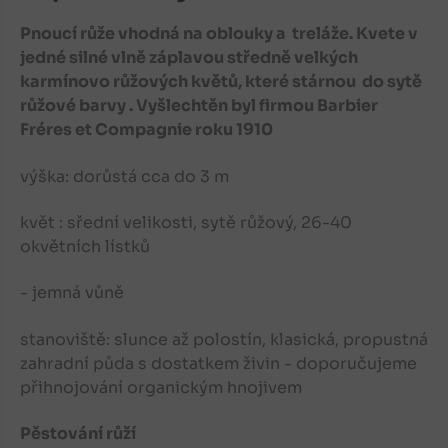
Pnoucí růže vhodná na oblouky a treláže. Kvete v
jedné silné vlně záplavou středně velkých
karmínovo růžových květů, které stárnou do sytě
růžové barvy . Vyšlechtěn byl firmou Barbier
Fréres et Compagnie roku 1910
výška: dorůstá cca do 3 m
květ : sřední velikosti, sytě růžový, 26-40
okvětních lístků
- jemná vůně
stanoviště: slunce až polostín, klasická, propustná
zahradní půda s dostatkem živin - doporučujeme
přihnojování organickým hnojivem
Pěstování růží