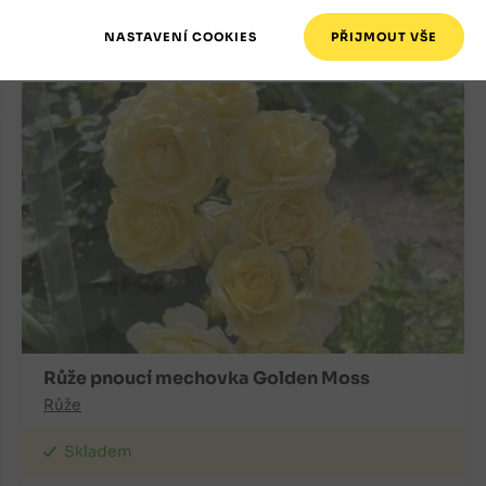
+
ks
OBJEDNAT
-
Růže pnoucí mechovka Golden Moss
Růže
Skladem