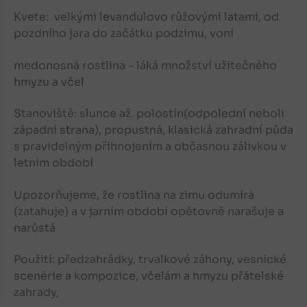
Kvete: velkými levandulovo růžovými latami, od
pozdního jara do začátku podzimu, voní
medonosná rostlina - láká množství užitečného
hmyzu a včel
Stanoviště: slunce až. polostín(odpolední neboli
západní strana), propustná, klasická zahradní půda
s pravidelným přihnojením a občasnou zálivkou v
letním období
Upozorňujeme, že rostlina na zimu odumírá
(zatahuje) a v jarním období opětovně narašuje a
narůstá
Použití: předzahrádky, trvalkové záhony, vesnické
scenérie a kompozice, včelám a hmyzu přátelské
zahrady,