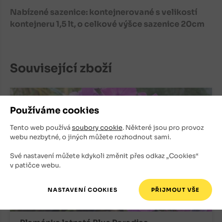
Nabízené sazenice: kontejnerované s velikostí
kontejneru 1,5 lt, o celkové výšce sazenice 20cm
Související zboží
Používáme cookies
Tento web používá
soubory cookie
. Některé jsou pro provoz
webu nezbytné, o jiných můžete rozhodnout sami.
Své nastavení můžete kdykoli změnit přes odkaz „Cookies“
v patičce webu.