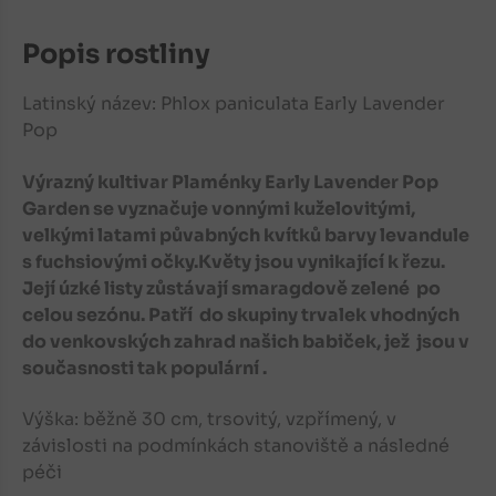
Popis rostliny
Latinský název: Phlox paniculata
Early Lavender
Pop
Výrazný kultivar Plaménky Early Lavender Pop
Garden se vyznačuje vonnými kuželovitými,
velkými latami půvabných kvítků barvy levandule
s fuchsiovými očky.Květy jsou vynikající k řezu.
Její úzké listy zůstávají smaragdově zelené po
celou sezónu. Patří do skupiny trvalek vhodných
do venkovských zahrad našich babiček, jež jsou v
současnosti tak populární .
Výška: běžně 30 cm, trsovitý, vzpřímený, v
závislosti na podmínkách stanoviště a následné
péči