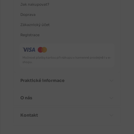
Jak nakupovat?
Doprava
Zákaznický účet
Registrace
Možnost platby kartou při nákupu v kamenné prodejně i v e-
shopu.
Praktické informace
O nás
Časté dotazy
Informace o odrůdách
Kontakt
Aktuality
Doporučení před nákupem
Proč koupit stromky od nás?
Návody k výsadbě