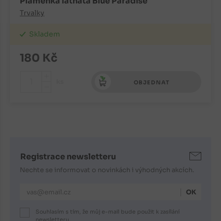
Plaménka latnatá Blue Paradise
Trvalky
Skladem
180
Kč
+
ks
OBJEDNAT
-
Registrace newsletteru
Nechte se informovat o novinkách i výhodných akcích.
E-mailová adresa
Souhlasím s tím, že můj e-mail bude použit k zasílání
newsletteru.