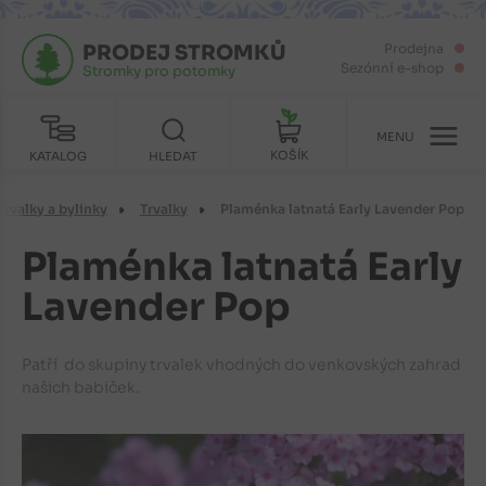
PRODEJ STROMKŮ
Prodejna
Sezónní e-shop
Stromky pro potomky
MENU
KOŠÍK
KATALOG
HLEDAT
Trvalky a bylinky
Trvalky
Plaménka latnatá Early Lavender Pop
Plaménka latnatá Early
Lavender Pop
Patří do skupiny trvalek vhodných do venkovských zahrad
našich babiček.