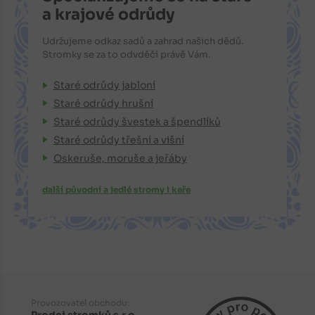
a krajové odrůdy
Udržujeme odkaz sadů a zahrad našich dědů.
Stromky se za to odvděčí právě Vám.
Staré odrůdy jabloní
Staré odrůdy hrušní
Staré odrůdy švestek a špendlíků
Staré odrůdy třešní a višní
Oskeruše, moruše a jeřáby
další původní a jedlé stromy i keře
Provozovatel obchodu:
Prodej stromků s.r.o.