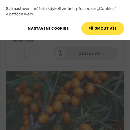
Rakytník řešetlákový Krasavice
Své nastavení můžete kdykoli změnit přes odkaz „Cookies“
Rakytníky
v patičce webu.
Skladem
180
Kč
+
ks
OBJEDNAT
-