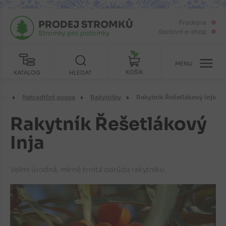
PRODEJ STROMKŮ
Prodejna
Sezónní e-shop
Stromky pro potomky
MENU
KOŠÍK
KATALOG
HLEDAT
lin
Netradiční ovoce
Rakytníky
Rakytník Řešetlákový Inja
Rakytník Řešetlákový
Inja
Velmi úrodná, mírně trnitá odrůda rakytníku.