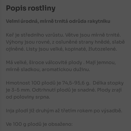
Popis rostliny
Velmi úrodná, mírně trnitá odrůda rakytníku
Keř je středního vzrůstu. Větve jsou mírně trnité.
Výhony jsou rovné, z osluněné strany hnědé, slabě
ojíněné. Listy jsou velké, kopinaté, žlutozelené.
Má velké, široce válcovité plody . Mají jemnou,
mírně sladkou, aromatickou dužinu.
Hmotnost 100 plodů je 74,5-95,6 g. Délka stopky
je 3-5 mm. Odtrhnutí plodů je snadné. Plody zrají
od poloviny srpna.
Inja plodí již druhým až třetím rokem po výsadbě.
Ve 100 g plodů je obsaženo: