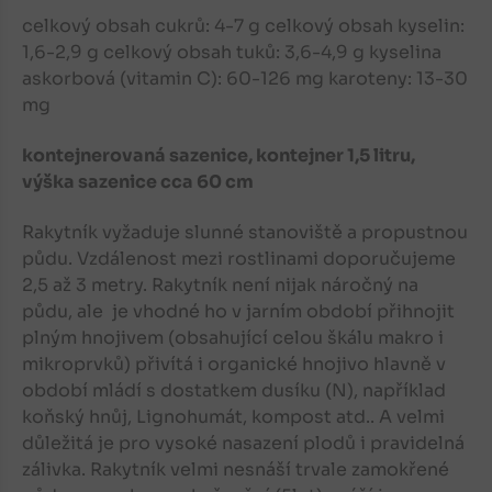
celkový obsah cukrů: 4-7 g celkový obsah kyselin:
1,6-2,9 g celkový obsah tuků: 3,6-4,9 g kyselina
askorbová (vitamin C): 60-126 mg karoteny: 13-30
mg
kontejnerovaná sazenice, kontejner 1,5 litru,
výška sazenice cca 60 cm
Rakytník vyžaduje slunné stanoviště a propustnou
půdu. Vzdálenost mezi rostlinami doporučujeme
2,5 až 3 metry. Rakytník není nijak náročný na
půdu, ale je vhodné ho v jarním období přihnojit
plným hnojivem (obsahující celou škálu makro i
mikroprvků) přivítá i organické hnojivo hlavně v
období mládí s dostatkem dusíku (N), například
koňský hnůj, Lignohumát, kompost atd.. A velmi
důležitá je pro vysoké nasazení plodů i pravidelná
zálivka. Rakytník velmi nesnáší trvale zamokřené