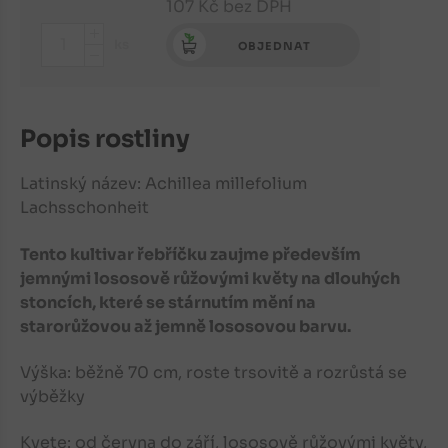
107
Kč
bez DPH
+
ks
OBJEDNAT
-
Popis rostliny
Latinský název: Achillea millefolium
Lachsschonheit
Tento kultivar řebříčku zaujme především
jemnými lososově růžovými květy na dlouhých
stoncích, které se stárnutím mění na
starorůžovou až jemně lososovou barvu.
Výška: běžně 70
cm, roste trsovitě a rozrůstá se
výběžky
Kvete:
od června do září, lososově růžovými květy,