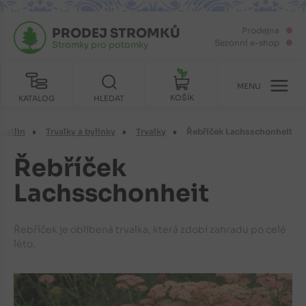
PRODEJ STROMKŮ
Prodejna
Sezónní e-shop
Stromky pro potomky
MENU
KOŠÍK
KATALOG
HLEDAT
rostlin
Trvalky a bylinky
Trvalky
Řebříček Lachsschonheit
Řebříček
Lachsschonheit
Řebříček je oblíbená trvalka, která zdobí zahradu po celé
léto.