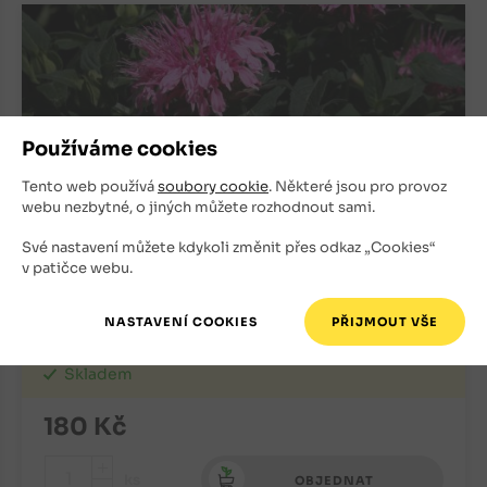
Používáme cookies
Tento web používá
soubory cookie
. Některé jsou pro provoz
webu nezbytné, o jiných můžete rozhodnout sami.
Své nastavení můžete kdykoli změnit přes odkaz „Cookies“
v patičce webu.
Zavinutka Sugar BUZZ Bubblegum Blast
Trvalky
Skladem
180
Kč
+
ks
OBJEDNAT