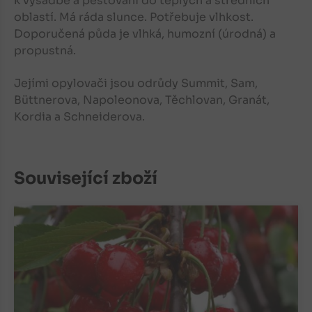
k výsadbě a pěstování do teplých a středních
oblastí. Má ráda slunce. Potřebuje vlhkost.
Doporučená půda je vlhká, humozní (úrodná) a
propustná.
Jejími opylovači jsou odrůdy Summit, Sam,
Büttnerova, Napoleonova, Těchlovan, Granát,
Kordia a Schneiderova.
Související zboží