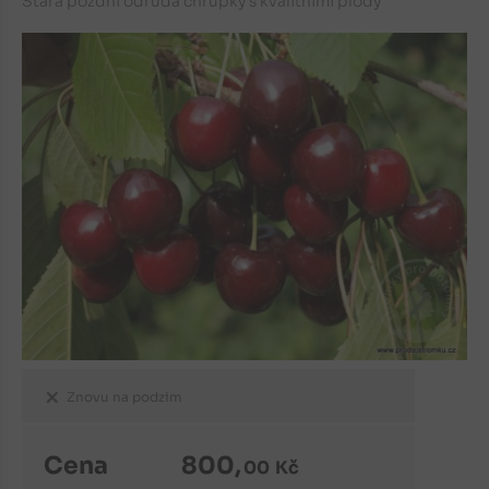
Stará pozdní odrůda chrupky s kvalitními plody
Znovu na podzim
Cena
800
,
00
Kč