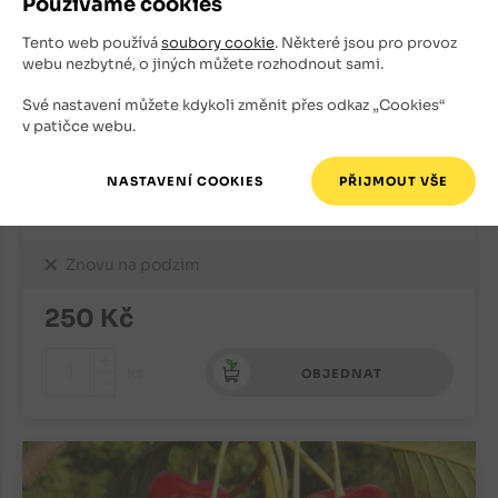
Používáme cookies
Tento web používá
soubory cookie
. Některé jsou pro provoz
webu nezbytné, o jiných můžete rozhodnout sami.
Své nastavení můžete kdykoli změnit přes odkaz „Cookies“
v patičce webu.
Višeň Erdi Botermo (podnož Colt)
Višně
Znovu na podzim
250
Kč
+
ks
OBJEDNAT
-