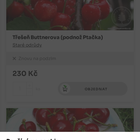
Třešeň Buttnerova (podnož Ptačka)
Staré odrůdy
Znovu na podzim
230
Kč
+
ks
OBJEDNAT
-