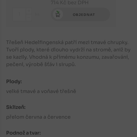
714
Kč
bez DPH
+
ks
OBJEDNAT
-
Třešeň Hedelfingenská patří mezi tmavé chrupky.
Tvoří plody, které dlouho vydrží na stromě, aniž by
se kazily. Vhodná k přímému konzumu, zavařování,
pečení, výrobě šťáv i sirupů.
Plody:
velké tmavé a voňavé třešně
Sklizeň:
přelom června a července
Podnož a tvar: