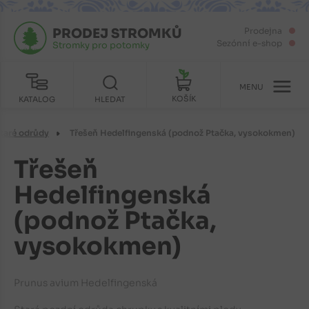
PRODEJ STROMKŮ
Prodejna
Sezónní e-shop
Stromky pro potomky
MENU
KOŠÍK
KATALOG
HLEDAT
taré odrůdy
Třešeň Hedelfingenská (podnož Ptačka, vysokokmen)
Třešeň
Hedelfingenská
(podnož Ptačka,
vysokokmen)
Prunus avium Hedelfingenská