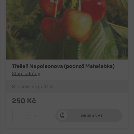
Třešeň Napoleonova (podnož Mahalebka)
Staré odrůdy
Znovu na podzim
250
Kč
+
ks
OBJEDNAT
-