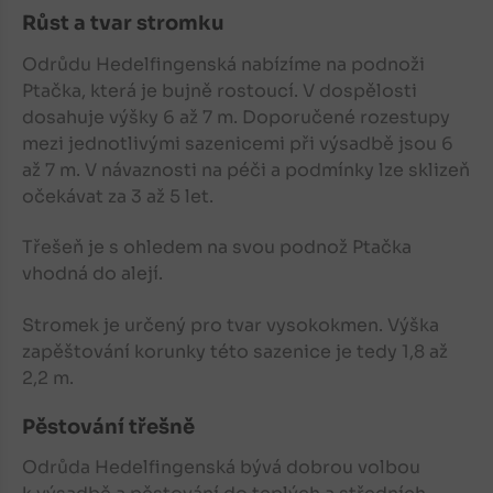
Růst a tvar stromku
Odrůdu Hedelfingenská nabízíme na podnoži
Ptačka, která je bujně rostoucí. V dospělosti
dosahuje výšky 6 až 7 m. Doporučené rozestupy
mezi jednotlivými sazenicemi při výsadbě jsou 6
až 7 m. V návaznosti na péči a podmínky lze sklizeň
očekávat za 3 až 5 let.
Třešeň
je s ohledem na svou podnož Ptačka
vhodná do alejí.
Stromek je určený pro tvar vysokokmen. Výška
zapěštování korunky této sazenice je tedy 1,8 až
2,2 m.
Pěstování třešně
Odrůda Hedelfingenská bývá dobrou volbou