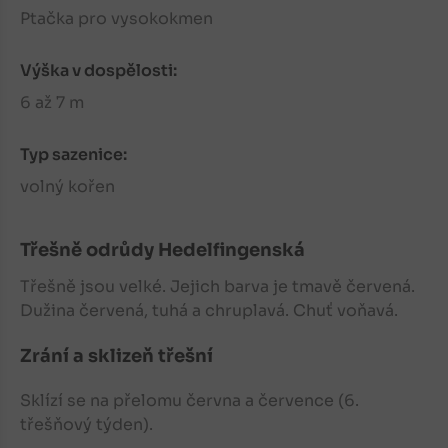
Ptačka pro vysokokmen
Výška v dospělosti:
6 až 7 m
Typ sazenice:
volný kořen
Třešně
odrůdy Hedelfingenská
Třešně
jsou velké. Jejich barva je tmavě červená.
Dužina červená, tuhá a chruplavá. Chuť voňavá.
Zrání a sklizeň třešní
Sklízí se na přelomu června a července (6.
třešňový týden).