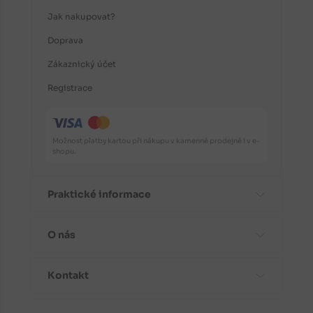
Jak nakupovat?
Doprava
Zákaznický účet
Registrace
Možnost platby kartou při nákupu v kamenné prodejně i v e-
shopu.
Praktické informace
O nás
Časté dotazy
Informace o odrůdách
Kontakt
Aktuality
Doporučení před nákupem
Proč koupit stromky od nás?
Návody k výsadbě