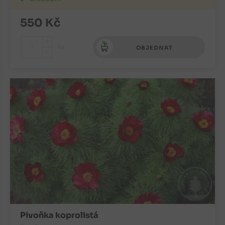
550
Kč
+
ks
OBJEDNAT
-
Pivoňka koprolistá