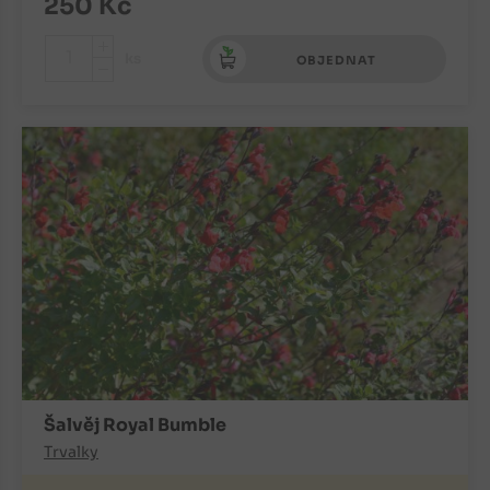
250
Kč
+
ks
OBJEDNAT
-
Šalvěj Royal Bumble
Trvalky