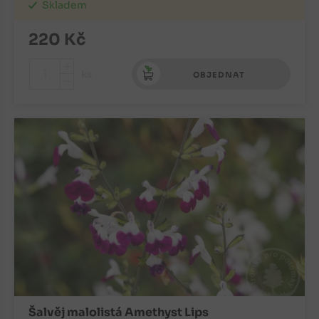
Skladem
220
Kč
+
ks
OBJEDNAT
-
Šalvěj malolistá Amethyst Lips