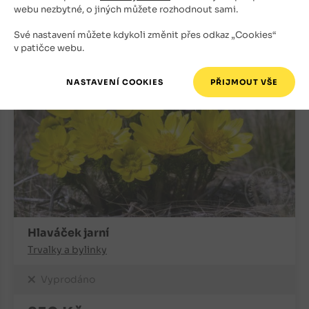
+
ks
OBJEDNAT
webu nezbytné, o jiných můžete rozhodnout sami.
-
Své nastavení můžete kdykoli změnit přes odkaz „Cookies“
v patičce webu.
Hlaváček jarní
Trvalky a bylinky
Vyprodáno