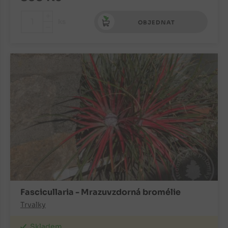
+
ks
OBJEDNAT
-
Fascicullaria - Mrazuvzdorná bromélie
Trvalky
Skladem