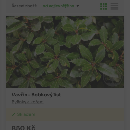
Řazení zboží:
od nejlevnějšího
Vavřín - Bobkový list
Bylinky a koření
Skladem
850
Kč