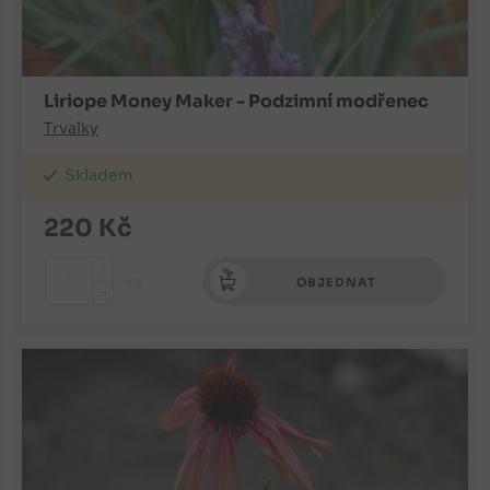
Liriope Money Maker - Podzimní modřenec
Trvalky
Skladem
220
Kč
+
ks
OBJEDNAT
-