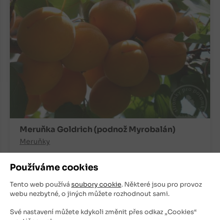
Meruňka Goldrich (podnož Myrobalán)
Meruňky
Znovu na podzim
Používáme cookies
250
Kč
Tento web používá
soubory cookie
. Některé jsou pro provoz
webu nezbytné, o jiných můžete rozhodnout sami.
+
ks
OBJEDNAT
Své nastavení můžete kdykoli změnit přes odkaz „Cookies“
-