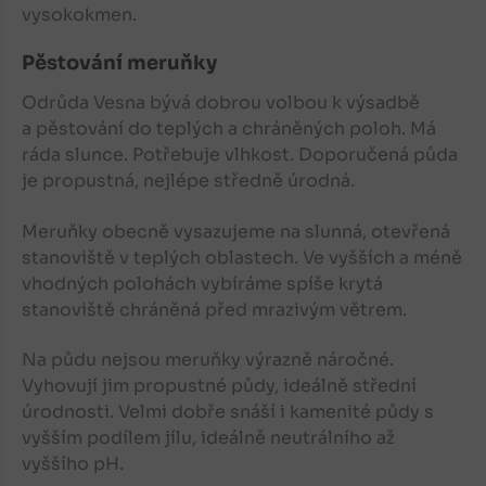
vysokokmen.
Pěstování meruňky
Odrůda Vesna bývá dobrou volbou k výsadbě
a pěstování do teplých a chráněných poloh. Má
ráda slunce. Potřebuje vlhkost. Doporučená půda
je propustná, nejlépe středně úrodná.
Meruňky obecně vysazujeme na slunná, otevřená
stanoviště v teplých oblastech. Ve vyšších a méně
vhodných polohách vybíráme spíše krytá
stanoviště chráněná před mrazivým větrem.
Na půdu nejsou meruňky výrazně náročné.
Vyhovují jim propustné půdy, ideálně střední
úrodnosti. Velmi dobře snáší i kamenité půdy s
vyšším podílem jílu, ideálně neutrálního až
vyššího pH.