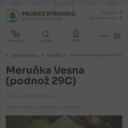
PRODEJ STROMKŮ
Prodejna
Sezónní e-shop
Stromky pro potomky
MENU
KOŠÍK
KATALOG
HLEDAT
in
Ovocné stromy
Meruňky
Meruňka Vesna (podnož 29C)
Meruňka Vesna
(podnož 29C)
Prunus armeniaca Vesna
Raná odrůda s pozdní dobou kvetení