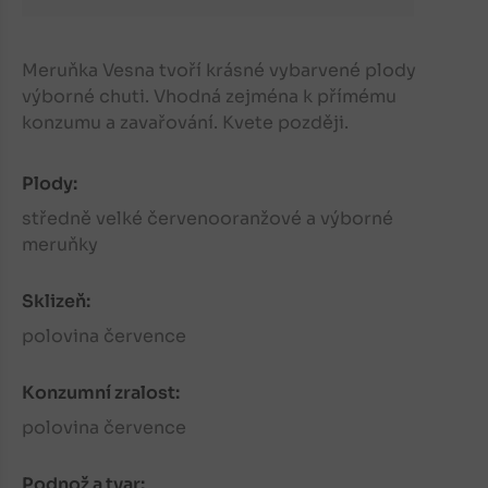
Meruňka Vesna tvoří krásné vybarvené plody
výborné chuti. Vhodná zejména k přímému
konzumu a zavařování. Kvete později.
Plody:
středně velké červenooranžové a výborné
meruňky
Sklizeň:
polovina července
Konzumní zralost:
polovina července
Podnož a tvar: