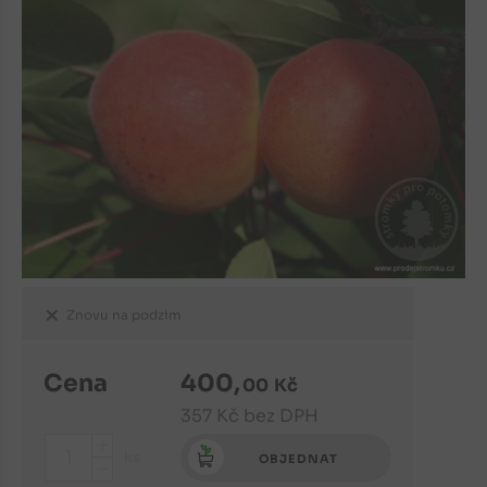
Znovu na podzim
Cena
400
,
00
Kč
357
Kč
bez DPH
+
ks
OBJEDNAT
-