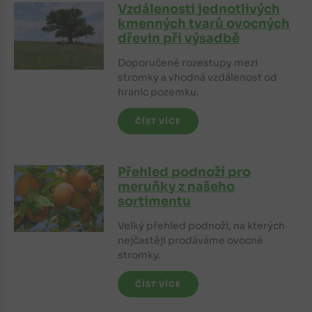
Vzdálenosti jednotlivých
kmenných tvarů ovocných
dřevin při výsadbě
Doporučené rozestupy mezi
stromky a vhodná vzdálenost od
hranic pozemku.
ČÍST VÍCE
Přehled podnoží pro
meruňky z našeho
sortimentu
Velký přehled podnoží, na kterých
nejčastěji prodáváme ovocné
stromky.
ČÍST VÍCE