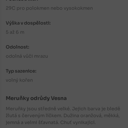
29C pro polokmen nebo vysokokmen
Výška v dospělosti:
5 až 6 m
Odolnost:
odolná vůči mrazu
Typ sazenice:
volný kořen
Meruňky
odrůdy Vesna
Meruňky
jsou středně velké. Jejich barva je bledě
žlutá s červeným líčkem. Dužina oranžová, měkká,
jemná a velmi šťavnatá. Chuť vynikající.