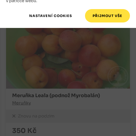
v patičce webu.
Meruňka Leala (podnož Myrobalán)
Meruňky
Znovu na podzim
350
Kč