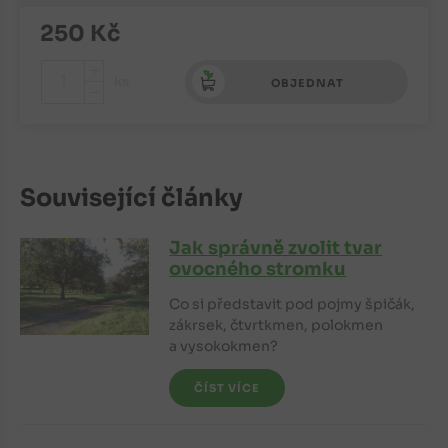
250
Kč
+
ks
OBJEDNAT
-
Související články
Jak správně zvolit tvar
ovocného stromku
Co si představit pod pojmy špičák,
zákrsek, čtvrtkmen, polokmen
a vysokokmen?
ČÍST VÍCE