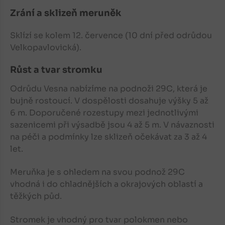
Zrání a sklizeň meruněk
Sklízí se kolem 12. července (10 dní před odrůdou
Velkopavlovická).
Růst a tvar stromku
Odrůdu Vesna nabízíme na podnoži 29C, která je
bujně rostoucí. V dospělosti dosahuje výšky 5 až
6 m. Doporučené rozestupy mezi jednotlivými
sazenicemi při výsadbě jsou 4 až 5 m. V návaznosti
na péči a podmínky lze sklizeň očekávat za 3 až 4
let.
Meruňka
je s ohledem na svou podnož 29C
vhodná i do chladnějších a okrajových oblastí a
těžkých půd.
Stromek je vhodný pro tvar polokmen nebo