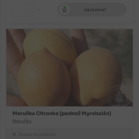
+
ks
OBJEDNAT
-
Meruňka Citronka (podnož Myrobalán)
Meruňky
Znovu na podzim