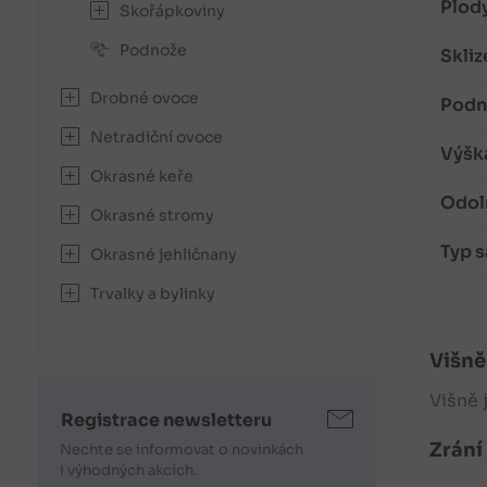
Plody
Skořápkoviny
Podnože
Skliz
Drobné ovoce
Podno
Netradiční ovoce
Výška
Okrasné keře
Odol
Okrasné stromy
Typ s
Okrasné jehličnany
Trvalky a bylinky
Višně
Višně
Registrace newsletteru
Zrání 
Nechte se informovat o novinkách
i výhodných akcích.