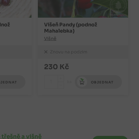
dnož
Višeň Pandy (podnož
Mahalebka)
Višně
Znovu na podzim
230
Kč
+
ks
JEDNAT
OBJEDNAT
-
třešně a višně