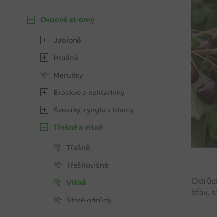
Ovocné stromy
Jabloně
Hrušně
Meruňky
Broskve a nektarinky
Švestky, ryngle a blumy
Třešně a višně
Třešně
Třešňovišně
Odrůda
Višně
šťáv, 
Staré odrůdy