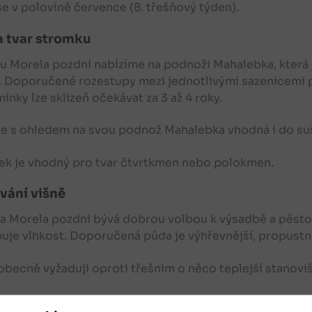
 se v polovině července (8. třešňový týden).
a tvar stromku
 Morela pozdní nabízíme na podnoži Mahalebka, která j
. Doporučené rozestupy mezi jednotlivými sazenicemi př
ínky lze sklizeň očekávat za 3 až 4 roky.
je s ohledem na svou podnož Mahalebka vhodná i do su
k je vhodný pro tvar čtvrtkmen nebo polokmen.
vání višně
 Morela pozdní bývá dobrou volbou k výsadbě a pěstová
uje vlhkost. Doporučená půda je výhřevnější, propustně
obecně vyžadují oproti třešním o něco teplejší stanoviš
díl od třešní je u višní důležité dbát na pravidelný ře