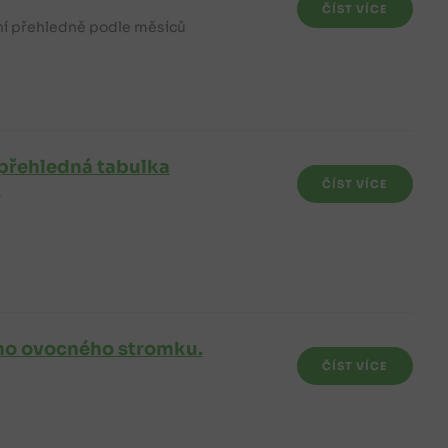
ČÍST VÍCE
šní přehledně podle měsíců
, přehledná tabulka
ČÍST VÍCE
í
ho ovocného stromku.
ČÍST VÍCE