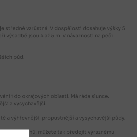
e středně vzrůstná. V dospělosti dosahuje výšky 5
i výsadbě jsou 4 až 5 m. V návaznosti na péči
šších půd.
ní i do okrajových oblastí. Má ráda slunce.
jší a vysychavější.
tě a výhřevnější, propustnější a vysychavější půdy.
z mladých výhonů, můžete tak předejít výraznému