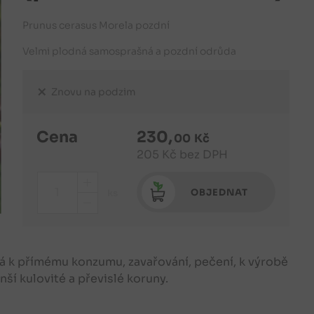
Prunus cerasus Morela pozdní
Velmi plodná samosprašná a pozdní odrůda
Znovu na podzim
Cena
230
,
00
Kč
205
Kč
bez DPH
+
OBJEDNAT
ks
-
ná k přímému konzumu, zavařování, pečení, k výrobě
enší kulovité a převislé koruny.