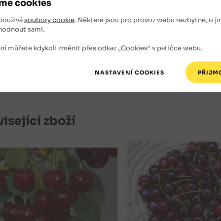
me cookies
vání, které je pro třešně poměrně typické. Pravidelný o
ivotnost.
používá
soubory cookie
. Některé jsou pro provoz webu nezbytné, o ji
hodnout sami.
jsou velmi citlivé na moniliový úžeh. Vyžadují chemický
ní můžete kdykoli změnit přes odkaz „Cookies“ v patičce webu.
běru plodů.
Morela pozdní je samosprašná.
isející zboží