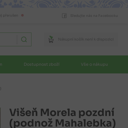
ej přerušen
Sledujte nás na Facebooku
Nákupní
košík
není k dispozici
in
Dostupnost zboží
Vše o nákupu
)
Višeň Morela pozdní
(podnož Mahalebka)