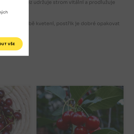
mlazovací řez udržuje strom vitální a prodlužuje
ných
 postřik v době kvetení, postřik je dobré opakovat