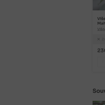
Viš
Mah
Višn
Z
23
Souv