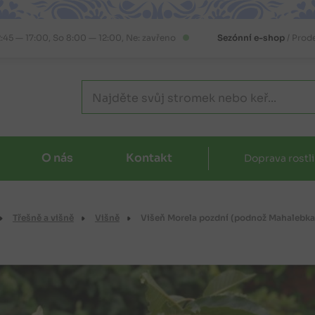
2:45 — 17:00, So 8:00 — 12:00, Ne: zavřeno
Sezónní e-shop
/ Prod
O nás
Kontakt
Doprava rostl
Třešně a višně
Višně
Višeň Morela pozdní (podnož Mahalebka