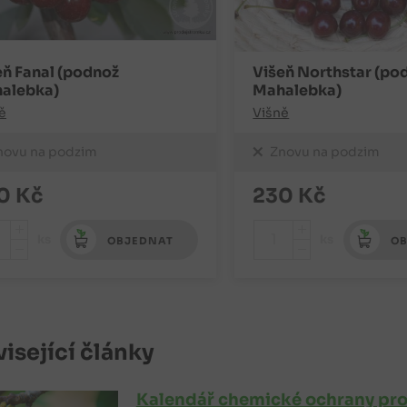
eň Fanal (podnož
Višeň Northstar (po
alebka)
Mahalebka)
ě
Višně
novu na podzim
Znovu na podzim
0
Kč
230
Kč
+
+
ks
ks
OBJEDNAT
OB
-
-
isející články
Kalendář chemické ochrany pro 