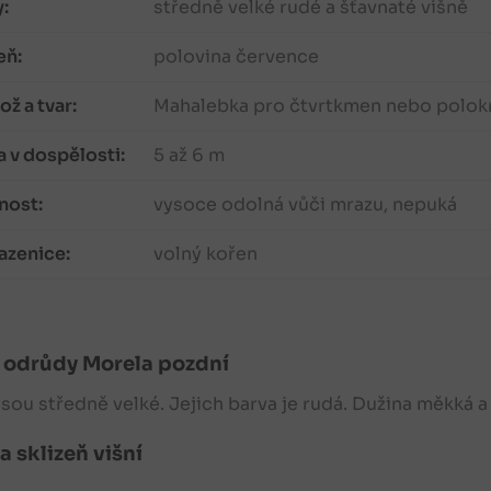
:
středně velké rudé a šťavnaté višně
eň:
polovina července
ž a tvar:
Mahalebka pro čtvrtkmen nebo polo
 v dospělosti:
5 až 6 m
nost:
vysoce odolná vůči mrazu, nepuká
azenice:
volný kořen
odrůdy Morela pozdní
jsou středně velké. Jejich barva je rudá. Dužina měkká a
a sklizeň višní