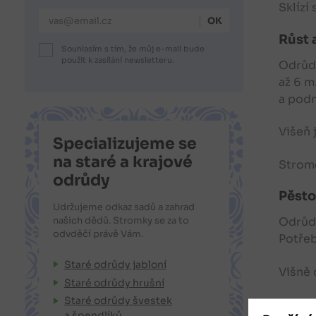
Sklízí
E-mailová adresa
Růst 
Souhlasím s tím, že můj e-mail bude
použit k zasílání newsletteru.
Odrůdu
až 6 m
a podm
Višeň
Specializujeme se
na staré a krajové
Strome
odrůdy
Pěsto
Udržujeme odkaz sadů a zahrad
našich dědů. Stromky se za to
Odrůda
odvděčí právě Vám.
Potřeb
Staré odrůdy jabloní
Višně 
Staré odrůdy hrušní
Staré odrůdy švestek
Na roz
a špendlíků