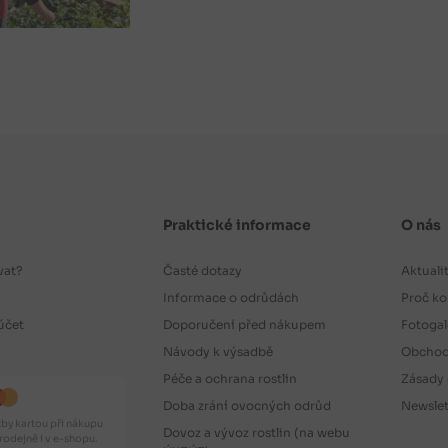
Praktické informace
O nás
vat?
Časté dotazy
Aktuali
Informace o odrůdách
Proč ko
účet
Doporučení před nákupem
Fotogal
Návody k výsadbě
Obchod
Péče a ochrana rostlin
Zásady 
Doba zrání ovocných odrůd
Newslet
by kartou při nákupu
Dovoz a vývoz rostlin (na webu
odejně i v e-shopu.