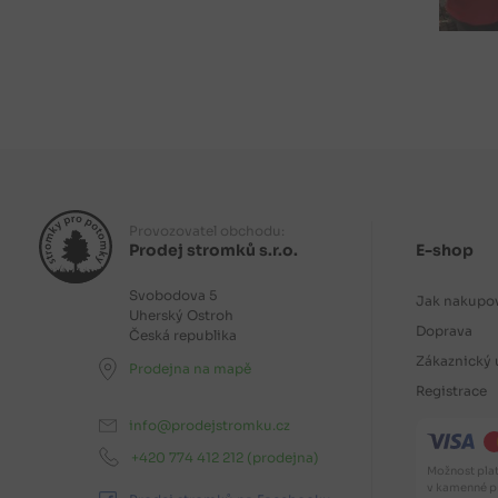
Provozovatel obchodu:
Prodej stromků s.r.o.
E-shop
Svobodova 5
Jak nakupo
Uherský Ostroh
Doprava
Česká republika
Zákaznický 
Prodejna na mapě
Registrace
info@prodejstromku.cz
+420 774 412 212
(prodejna)
Možnost plat
v kamenné pr