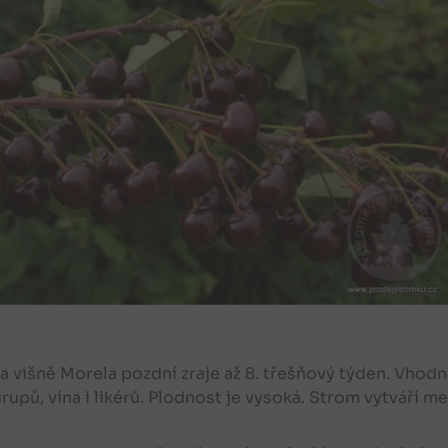
 višně Morela pozdní zraje až 8. třešňový týden. Vhod
sirupů, vína i likérů. Plodnost je vysoká. Strom vytváří m