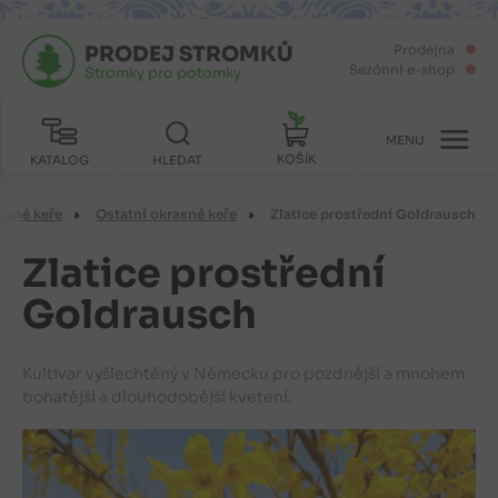
PRODEJ STROMKŮ
Prodejna
Sezónní e-shop
Stromky pro potomky
MENU
KOŠÍK
KATALOG
HLEDAT
asné keře
Ostatní okrasné keře
Zlatice prostřední Goldrausch
Zlatice prostřední
Goldrausch
Kultivar vyšlechtěný v Německu pro pozdnější a mnohem
bohatější a dlouhodobější kvetení.