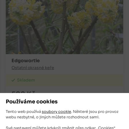
Edgowortie
Ostatní okrasné keře
Skladem
500
Kč
Používáme cookies
+
ks
OBJEDNAT
Tento web používá
soubory cookie
. Některé jsou pro provoz
-
webu nezbytné, o jiných můžete rozhodnout sami.
Své nastavení můžete kdykoli změnit přes odkaz „Cookies“