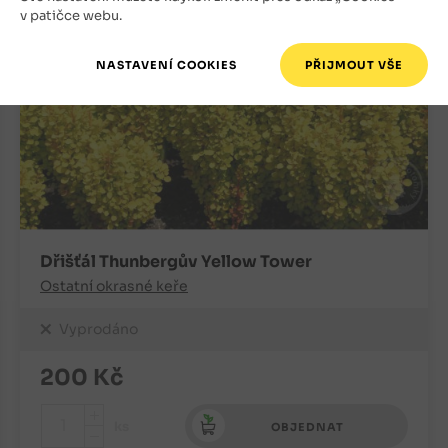
v patičce webu.
Dřišťál Thunbergův Yellow Tower
Ostatní okrasné keře
Vyprodáno
200
Kč
+
ks
OBJEDNAT
-