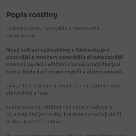
Popis rostliny
Latinský název: Forsythia x intermedia
Goldrausch
Nový kultivar vyšlechtěný v Německu pro
pozdnější a mnohem bohatější a dlouhodobější
kvetení. Vyniká i většími více výrazněji žlutými
květy. Zcela jistě nesmí chybět v žádné zahradě.
výška: 150-200cm, v závislosti na podmínkách
stanoviště a řezu
kvete: pozdně, většími než ostatní kultivary,
výrazněji žlutými květy, které se vyznačují delší
dobou kvetení, duben
Řez provádíme vždy po odkvětu nebo během léta