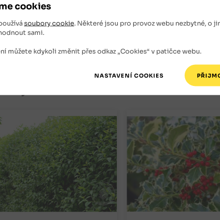
me cookies
né sazenice: kontejnerované s velikostí kontejneru 2 li
používá
soubory cookie
. Některé jsou pro provoz webu nezbytné, o ji
hodnout sami.
ní můžete kdykoli změnit přes odkaz „Cookies“ v patičce webu.
isející zboží