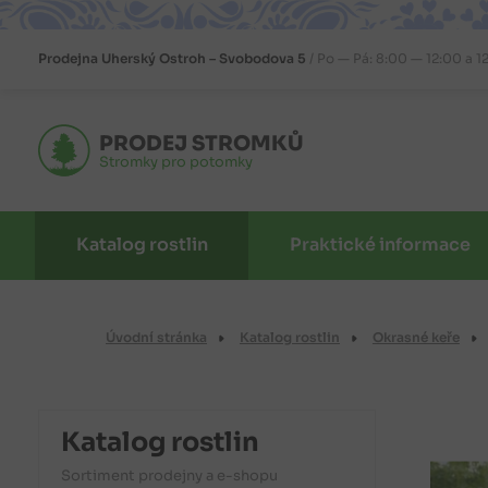
Prodejna
Uherský Ostroh – Svobodova 5
Po — Pá: 8:00 — 12:00 a 1
PRODEJ STROMKŮ
Stromky pro potomky
Katalog rostlin
Praktické informace
Úvodní stránka
Katalog rostlin
Okrasné keře
Katalog rostlin
Sortiment prodejny a e-shopu