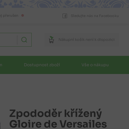
ej přerušen
Sledujte nás na Facebooku
Nákupní
košík
není k dispozici
in
Dostupnost zboží
Vše o nákupu
Zpododěr křížený
Gloire de Versailes