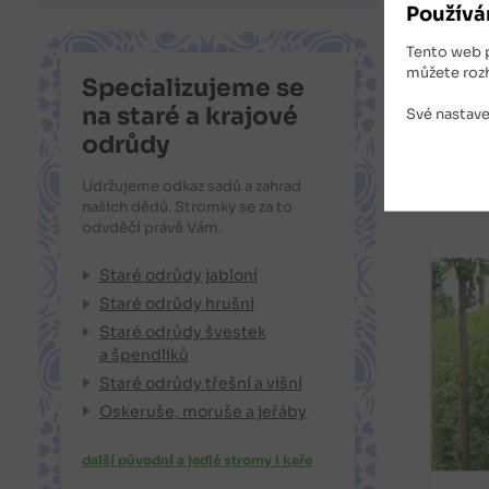
Používá
Nabíze
Tento web 
můžete roz
Specializujeme se
na staré a krajové
Své nastave
odrůdy
Udržujeme odkaz sadů a zahrad
Souv
našich dědů. Stromky se za to
odvděčí právě Vám.
Staré odrůdy jabloní
Staré odrůdy hrušní
Staré odrůdy švestek
a špendlíků
Staré odrůdy třešní a višní
Oskeruše, moruše a jeřáby
další původní a jedlé stromy i keře