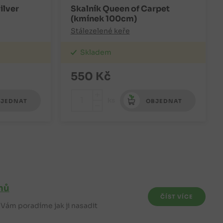
ilver
Skalník Queen of Carpet
(kmínek 100cm)
Stálezelené keře
Skladem
550
Kč
+
ks
JEDNAT
OBJEDNAT
-
mů
ČÍST VÍCE
e Vám poradíme jak ji nasadit