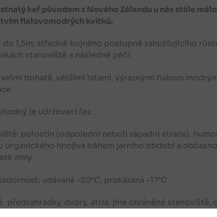
listnatý keř původem z Nového Zélandu u nás stále málo
tvím fialovomodrých kvítků.
 do 1,5m, středně bujného postupně zahušťujícího růstu,
kách stanoviště a následné péči
 velmi bohatě, většími latami, výraznými fialovo modrým
nce
vhodný je udržovací řez.
iště: polostín (odpolední neboli západní strana), humo
 organického hnojiva během jarního období a občasno
azé zimy
zdornost: udávaná -20°C, prokázaná -17°C
í: předzahrádky, dvory, atria, jiné chráněné stanoviště
 hmyzu, středomořské a teplomilné scenérie