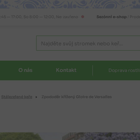
2:45 — 17:00, So 8:00 — 12:00, Ne: zavřeno
Sezónní e-shop
/ Prod
O nás
Kontakt
Doprava rostl
Stálezelené keře
Zpododěr křížený Gloire de Versailes