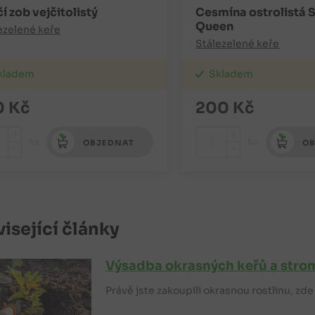
í zob vejčitolistý
Cesmína ostrolistá S
Queen
ezelené keře
Stálezelené keře
kladem
Skladem
0
Kč
200
Kč
+
+
ks
ks
OBJEDNAT
OB
-
-
isející články
Výsadba okrasných keřů a stro
Právě jste zakoupili okrasnou rostlinu, zd