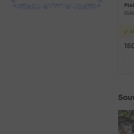
Ptač
Stál
S
15
Souv