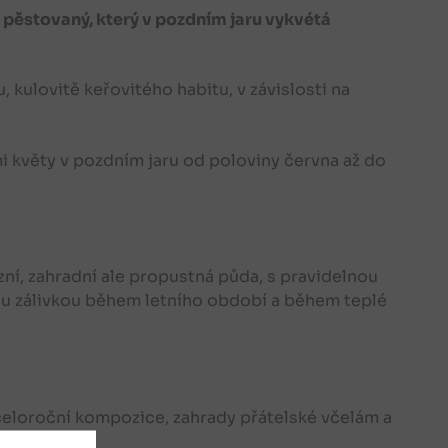
 pěstovaný, který v pozdním jaru vykvétá
 kulovitě keřovitého habitu, v závislosti na
i květy v pozdním jaru od poloviny června až do
zní, zahradní ale propustná půda, s pravidelnou
u zálivkou během letního období a během teplé
, celoroční kompozice, zahrady přátelské včelám a