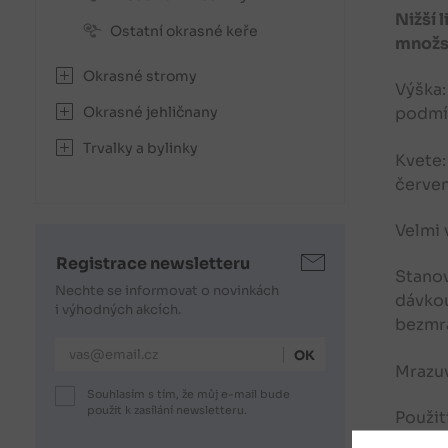
Nižší 
Ostatní okrasné keře
množs
Okrasné stromy
Výška:
Okrasné jehličnany
podmín
Trvalky a bylinky
Kvete:
červe
Velmi 
Registrace newsletteru
Stanov
Nechte se informovat o novinkách
dávkou
i výhodných akcích.
bezmr
E-mailová adresa
Mrazuv
Souhlasím s tím, že můj e-mail bude
použit k zasílání newsletteru.
Použit
jinému