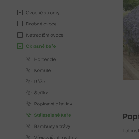
Ovocné stromy
Drobné ovoce
Netradiční ovoce
Okrasné keře
Hortenzie
Komule
Růže
Šeříky
Popínavé dřeviny
Popi
Stálezelené keře
Bambusy a trávy
Latins
Vřesovištní rostliny