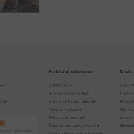
Praktické informace
O nás
vat?
Časté dotazy
Aktuali
Informace o odrůdách
Proč ko
účet
Doporučení před nákupem
Fotogal
Návody k výsadbě
Obchod
Péče a ochrana rostlin
Zásady 
Doba zrání ovocných odrůd
Newslet
by kartou při nákupu
Dovoz a vývoz rostlin (na webu