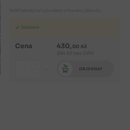
Nižší listnatý keř původem z Nového Zélandu.
Skladem
Cena
430
,
00
Kč
384
Kč
bez DPH
+
OBJEDNAT
ks
-