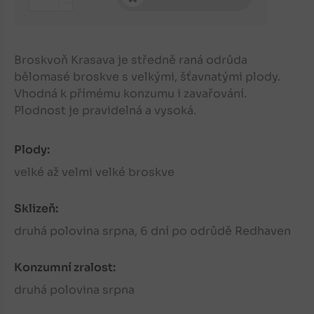
-
Broskvoň Krasava je středně raná odrůda
bělomasé broskve s velkými, šťavnatými plody.
Vhodná k přímému konzumu i zavařování.
Plodnost je pravidelná a vysoká.
Plody:
velké až velmi velké broskve
Sklizeň:
druhá polovina srpna, 6 dní po odrůdě Redhaven
Konzumní zralost:
druhá polovina srpna