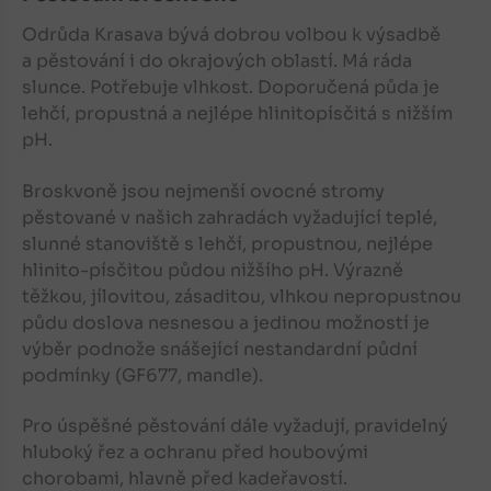
Odrůda Krasava bývá dobrou volbou k výsadbě
a pěstování i do okrajových oblastí. Má ráda
slunce. Potřebuje vlhkost. Doporučená půda je
lehčí, propustná a nejlépe hlinitopísčitá s nižším
pH.
Broskvoně jsou nejmenší ovocné stromy
pěstované v našich zahradách vyžadující teplé,
slunné stanoviště s lehčí, propustnou, nejlépe
hlinito-písčitou půdou nižšího pH. Výrazně
těžkou, jílovitou, zásaditou, vlhkou nepropustnou
půdu doslova nesnesou a jedinou možností je
výběr podnože snášející nestandardní půdní
podmínky (GF677, mandle).
Pro úspěšné pěstování dále vyžadují, pravidelný
hluboký řez a ochranu před houbovými
chorobami, hlavně před kadeřavostí.