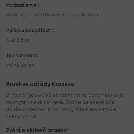
Podnož a tvar:
Mandle pro čtvrtkmen nebo polokmen
Výška v dospělosti:
3 až 3,5 m
Typ sazenice:
volný kořen
Broskve
odrůdy Krasava
Broskve
jsou velké až velmi velké. Jejich barva je
rozmytě tmavě červená. Dužina zelenavě bílá,
dobře oddělitelná od pecky. Chuť aromatická,
velmi sladká.
Zrání a sklizeň broskví