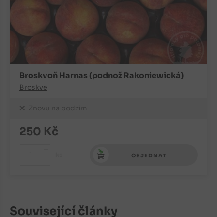
Broskvoň Harnas (podnož Rakoniewická)
Broskve
Znovu na podzim
250
Kč
+
ks
OBJEDNAT
-
Související články