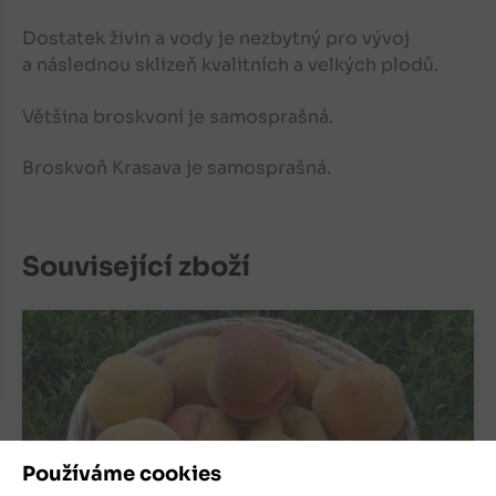
Dostatek živin a vody je nezbytný pro vývoj
a následnou sklizeň kvalitních a velkých plodů.
Většina broskvoní je samosprašná.
Broskvoň Krasava je samosprašná.
Související zboží
Používáme cookies