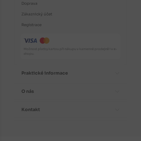
Doprava
Zákaznický účet
Registrace
Možnost platby kartou při nákupu v kamenné prodejně i v e-
shopu.
Praktické informace
O nás
Časté dotazy
Informace o odrůdách
Kontakt
Aktuality
Doporučení před nákupem
Proč koupit stromky od nás?
Návody k výsadbě
Kontaktní a fakturační údaje
Fotogalerie
Péče a ochrana rostlin