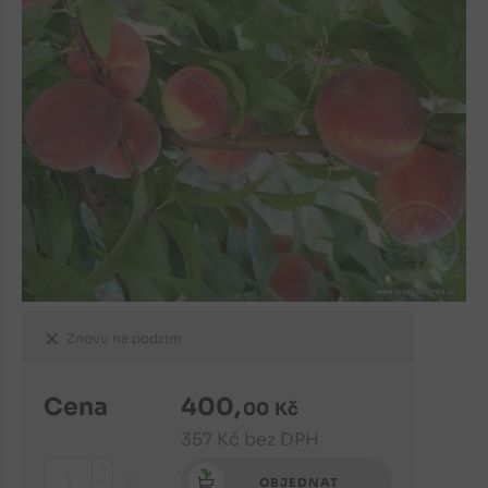
Znovu na podzim
Cena
400
,
00
Kč
357
Kč
bez DPH
+
ks
OBJEDNAT