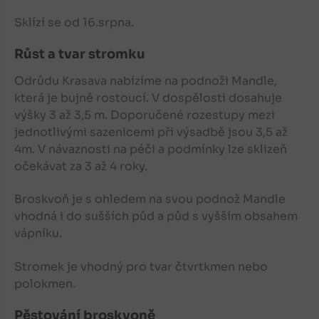
Sklízí se od 16.srpna.
Růst a tvar stromku
Odrůdu Krasava nabízíme na podnoži Mandle,
která je bujně rostoucí. V dospělosti dosahuje
výšky 3 až 3,5 m. Doporučené rozestupy mezi
jednotlivými sazenicemi při výsadbě jsou 3,5 až
4m. V návaznosti na péči a podmínky lze sklizeň
očekávat za 3 až 4 roky.
Broskvoň
je s ohledem na svou podnož Mandle
vhodná i do sušších půd a půd s vyšším obsahem
vápníku.
Stromek je vhodný pro tvar čtvrtkmen nebo
polokmen.
Pěstování broskvoně