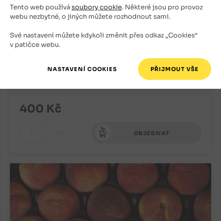
Tento web používá
soubory cookie
. Některé jsou pro provoz
webu nezbytné, o jiných můžete rozhodnout sami.
Své nastavení můžete kdykoli změnit přes odkaz „Cookies“
v patičce webu.
Broskvoň Flamingo (podnož Montcler)
Broskve
Znovu na podzim
400
Kč
+
ks
OBJEDNAT
-