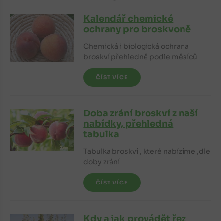
Kalendář chemické
ochrany pro broskvoně
Chemická i biologická ochrana
broskví přehledně podle měsíců
ČÍST VÍCE
Doba zrání broskví z naší
nabídky, přehledná
tabulka
Tabulka broskví , které nabízíme ,dle
doby zrání
ČÍST VÍCE
Kdy a jak provádět řez