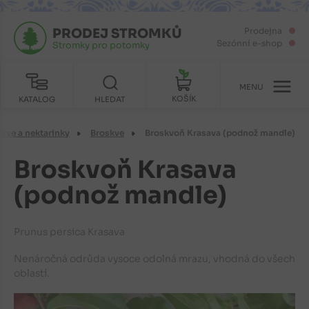
PRODEJ STROMKŮ
Prodejna
Sezónní e-shop
Stromky pro potomky
MENU
KOŠÍK
KATALOG
HLEDAT
kve a nektarinky
Broskve
Broskvoň Krasava (podnož mandle)
Broskvoň Krasava
(podnož mandle)
Prunus persica Krasava
Nenáročná odrůda vysoce odolná mrazu, vhodná do všech
oblastí.