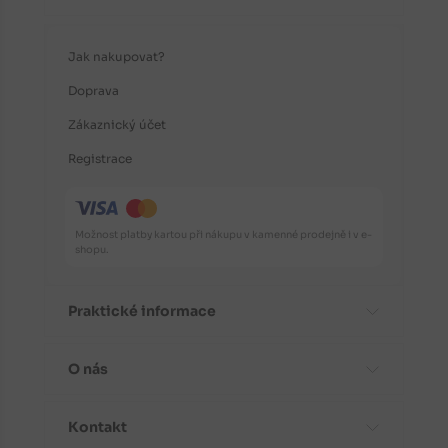
Jak nakupovat?
Doprava
Zákaznický účet
Registrace
Možnost platby kartou při nákupu v kamenné prodejně i v e-
shopu.
Praktické informace
O nás
Časté dotazy
Informace o odrůdách
Kontakt
Aktuality
Doporučení před nákupem