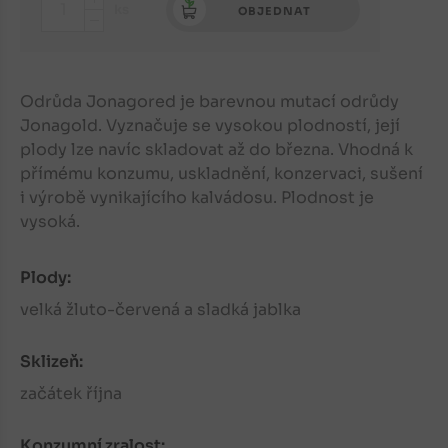
+
ks
OBJEDNAT
-
Odrůda Jonagored je barevnou mutací odrůdy
Jonagold. Vyznačuje se vysokou plodností, její
plody lze navíc skladovat až do března. Vhodná k
přímému konzumu, uskladnění, konzervaci, sušení
i výrobě vynikajícího kalvádosu. Plodnost je
vysoká.
Plody:
velká žluto-červená a sladká jablka
Sklizeň:
začátek října
Konzumní zralost: