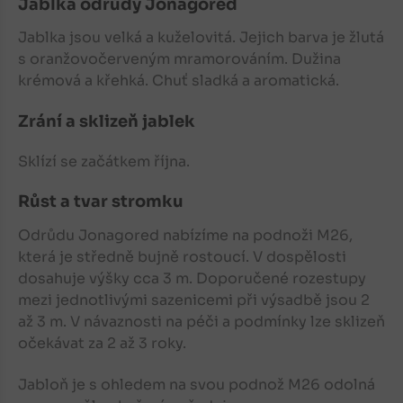
Jablka
odrůdy Jonagored
Jablka
jsou velká a kuželovitá. Jejich barva je žlutá
s oranžovočerveným mramorováním. Dužina
krémová a křehká. Chuť sladká a aromatická.
Zrání a sklizeň jablek
Sklízí se začátkem října.
Růst a tvar stromku
Odrůdu Jonagored nabízíme na podnoži M26,
která je středně bujně rostoucí. V dospělosti
dosahuje výšky cca 3 m. Doporučené rozestupy
mezi jednotlivými sazenicemi při výsadbě jsou 2
až 3 m. V návaznosti na péči a podmínky lze sklizeň
očekávat za 2 až 3 roky.
Jabloň
je s ohledem na svou podnož M26 odolná