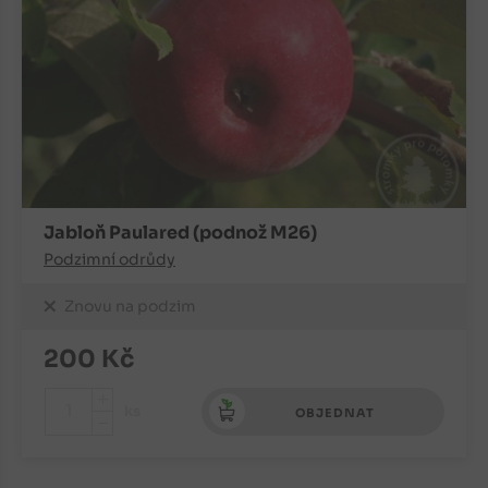
Jabloň Paulared (podnož M26)
Podzimní odrůdy
Znovu na podzim
200
Kč
+
ks
OBJEDNAT
-