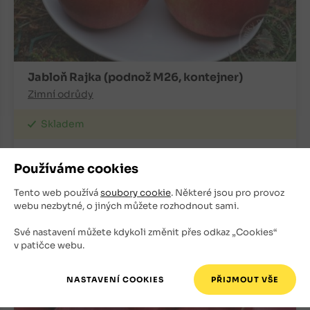
Jabloň Rajka (podnož M26, kontejner)
Zimní odrůdy
Skladem
300
Kč
Používáme cookies
+
ks
OBJEDNAT
Tento web používá
soubory cookie
. Některé jsou pro provoz
-
webu nezbytné, o jiných můžete rozhodnout sami.
Své nastavení můžete kdykoli změnit přes odkaz „Cookies“
v patičce webu.