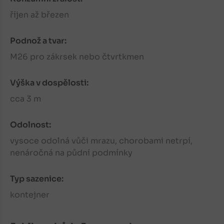
říjen až březen
Podnož a tvar:
M26 pro zákrsek nebo čtvrtkmen
Výška v dospělosti:
cca 3 m
Odolnost:
vysoce odolná vůči mrazu, chorobami netrpí,
nenáročná na půdní podmínky
Typ sazenice:
kontejner