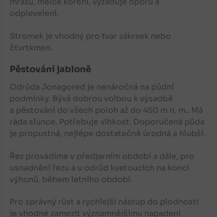
mrazu, mělce koření, vyžaduje oporu a
odplevelení.
Stromek je vhodný pro tvar zákrsek nebo
čtvrtkmen.
Pěstování jabloně
Odrůda Jonagored je nenáročná na půdní
podmínky. Bývá dobrou volbou k výsadbě
a pěstování do všech poloh až do 450 m n. m.. Má
ráda slunce. Potřebuje vlhkost. Doporučená půda
je propustná, nejlépe dostatečně úrodná a hlubší.
Řez provádíme v předjarním období a dále, pro
usnadnění řezu a u odrůd kvetoucích na konci
výhonů, během letního období.
Pro správný růst a rychlejší nástup do plodnosti
je vhodné zamezit významnějšímu napadení