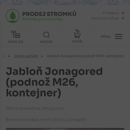
PRODEJ STROMKŮ
Prodejna
Sezónní e-shop
Stromky pro potomky
MENU
KOŠÍK
KATALOG
HLEDAT
oně
Zimní odrůdy
Jabloň Jonagored (podnož M26, kontejner)
Jabloň Jonagored
(podnož M26,
kontejner)
Malus domestica Jonagored
Barevná mutace zimní odrůdy Jonagold