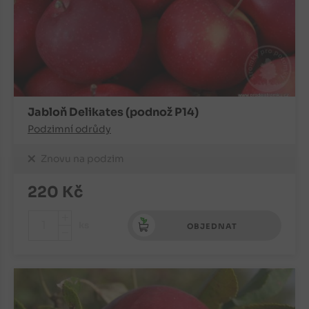
Jabloň Delikates (podnož P14)
Podzimní odrůdy
Znovu na podzim
220
Kč
+
ks
OBJEDNAT
-