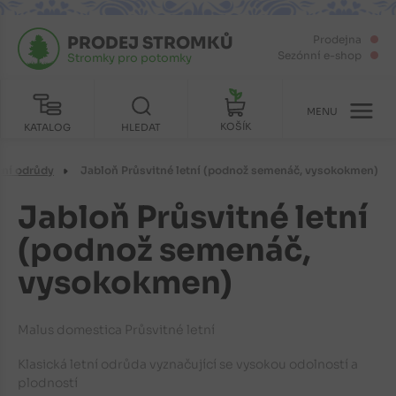
PRODEJ STROMKŮ
Prodejna
Sezónní e-shop
Stromky pro potomky
MENU
KOŠÍK
KATALOG
HLEDAT
tní odrůdy
Jabloň Průsvitné letní (podnož semenáč, vysokokmen)
Jabloň Průsvitné letní
(podnož semenáč,
vysokokmen)
Malus domestica Průsvitné letní
Klasická letní odrůda vyznačující se vysokou odolností a
plodností