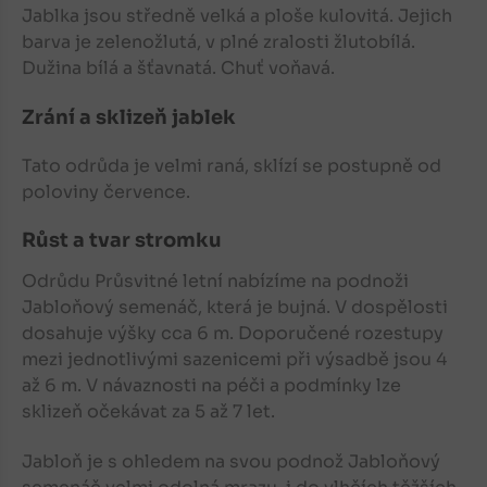
Jablka
jsou středně velká a ploše kulovitá. Jejich
barva je zelenožlutá, v plné zralosti žlutobílá.
Dužina bílá a šťavnatá. Chuť voňavá.
Zrání a sklizeň jablek
Tato odrůda je velmi raná, sklízí se postupně od
poloviny července.
Růst a tvar stromku
Odrůdu Průsvitné letní nabízíme na podnoži
Jabloňový semenáč, která je bujná. V dospělosti
dosahuje výšky cca 6 m. Doporučené rozestupy
mezi jednotlivými sazenicemi při výsadbě jsou 4
až 6 m. V návaznosti na péči a podmínky lze
sklizeň očekávat za 5 až 7 let.
Jabloň
je s ohledem na svou podnož Jabloňový