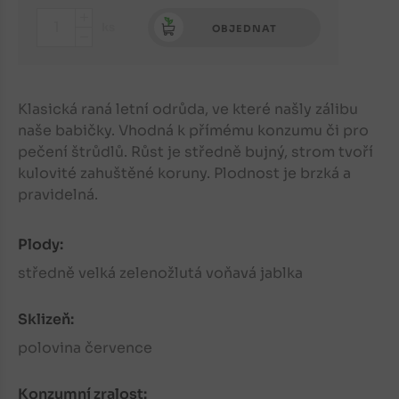
+
ks
OBJEDNAT
-
Klasická raná letní odrůda, ve které našly zálibu
naše babičky. Vhodná k přímému konzumu či pro
pečení štrůdlů. Růst je středně bujný, strom tvoří
kulovité zahuštěné koruny. Plodnost je brzká a
pravidelná.
Plody:
středně velká zelenožlutá voňavá jablka
Sklizeň:
polovina července
Konzumní zralost: