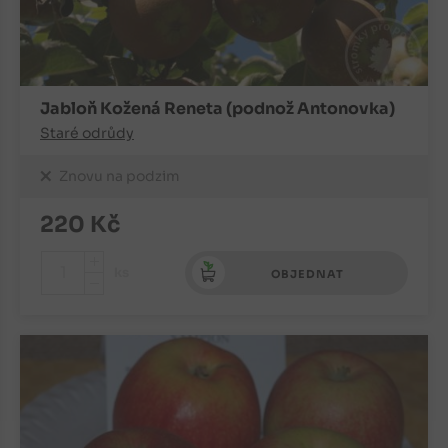
Jabloň Kožená Reneta (podnož Antonovka)
Staré odrůdy
Znovu na podzim
220
Kč
+
ks
OBJEDNAT
-