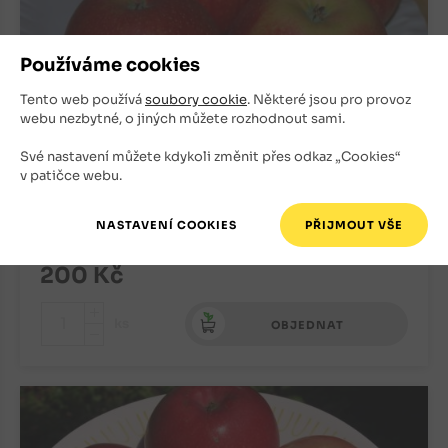
Používáme cookies
Tento web používá
soubory cookie
. Některé jsou pro provoz
webu nezbytné, o jiných můžete rozhodnout sami.
Své nastavení můžete kdykoli změnit přes odkaz „Cookies“
Jabloň Šampion (podnož M7)
v patičce webu.
Podzimní odrůdy
Znovu na podzim
200
Kč
+
ks
OBJEDNAT
-