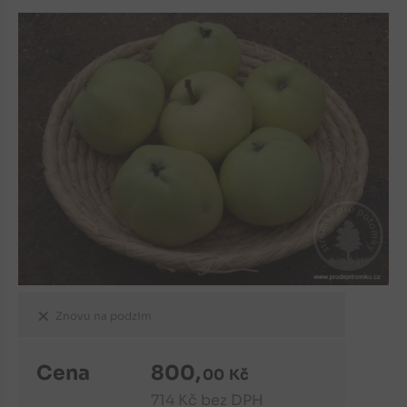
Znovu na podzim
Cena
800
,
00
Kč
714
Kč
bez DPH