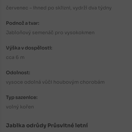
červenec – ihned po sklizni, vydrží dva týdny
Podnož a tvar:
Jabloňový semenáč pro vysokokmen
Výška v dospělosti:
cca 6 m
Odolnost:
vysoce odolná vůči houbovým chorobám
Typ sazenice:
volný kořen
Jablka
odrůdy Průsvitné letní