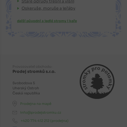
Staré odrůdy třešní a višní
Oskeruše, moruše a jeřáby
další původní a jedlé stromy i keře
Provozovatel obchodu:
Prodej stromků s.r.o.
Svobodova 5
Uherský Ostroh
Česká republika
Prodejna na mapě
info@prodejstromku.cz
+420 774 412 212
(prodejna)