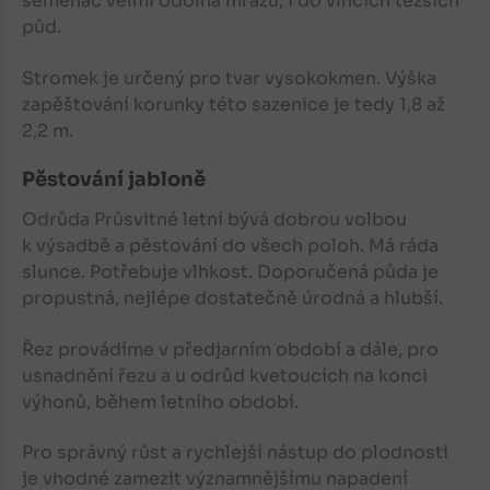
semenáč velmi odolná mrazu, i do vlhčích těžších
půd.
Stromek je určený pro tvar vysokokmen. Výška
zapěštování korunky této sazenice je tedy 1,8 až
2,2 m.
Pěstování jabloně
Odrůda Průsvitné letní bývá dobrou volbou
k výsadbě a pěstování do všech poloh. Má ráda
slunce. Potřebuje vlhkost. Doporučená půda je
propustná, nejlépe dostatečně úrodná a hlubší.
Řez provádíme v předjarním období a dále, pro
usnadnění řezu a u odrůd kvetoucích na konci
výhonů, během letního období.
Pro správný růst a rychlejší nástup do plodnosti
je vhodné zamezit významnějšímu napadení