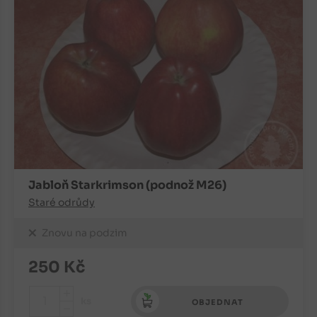
Jabloň Starkrimson (podnož M26)
Staré odrůdy
Znovu na podzim
250
Kč
+
ks
OBJEDNAT
-