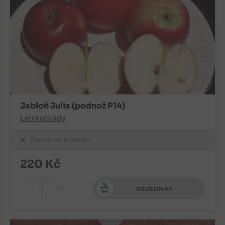
Jabloň Julia (podnož P14)
Letní odrůdy
Znovu na podzim
220
Kč
+
ks
OBJEDNAT
-