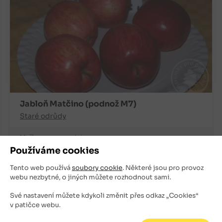
Jabloň Matčino (podnož M7)
Staré odrůdy
Znovu na podzim
Používáme cookies
220
Kč
Tento web používá
soubory cookie
. Některé jsou pro provoz
webu nezbytné, o jiných můžete rozhodnout sami.
+
ks
OBJEDNAT
-
Své nastavení můžete kdykoli změnit přes odkaz „Cookies“
v patičce webu.