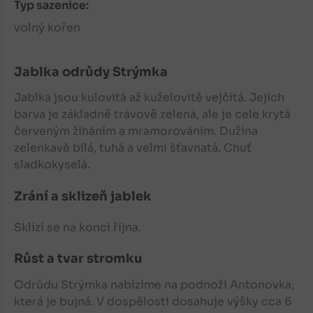
Typ sazenice:
volný kořen
Jablka
odrůdy Strýmka
Jablka
jsou kulovitá až kuželovitě vejčitá. Jejich
barva je základně trávově zelená, ale je cele krytá
červeným žíháním a mramorováním. Dužina
zelenkavě bílá, tuhá a velmi šťavnatá. Chuť
sladkokyselá.
Zrání a sklizeň jablek
Sklízí se na konci října.
Růst a tvar stromku
Odrůdu Strýmka nabízíme na podnoži Antonovka,
která je bujná. V dospělosti dosahuje výšky cca 6