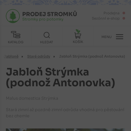
PRODEJ STROMKŮ
Prodejna
Sezónní e-shop
Stromky pro potomky
MENU
KOŠÍK
KATALOG
HLEDAT
Jabloně
Staré odrůdy
Jabloň Strýmka (podnož Antonovka)
Jabloň Strýmka
(podnož Antonovka)
Malus domestica Strýmka
Stará zimní až pozdně zimní odrůda vhodná pro pěstování
bez chemie