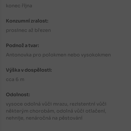
konec října
Konzumní zralost:
prosinec až březen
Podnož a tvar:
Antonovka pro polokmen nebo vysokokmen
Výška v dospělosti:
cca 6 m
Odolnost:
vysoce odolná vůči mrazu, rezistentní vůči
některým chorobám, odolná vůči otlačení,
nehnije, nenáročná na pěstování