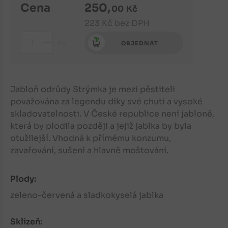
Cena
250
,
00
Kč
223
Kč
bez DPH
+
ks
OBJEDNAT
-
Jabloň odrůdy Strýmka je mezi pěstiteli
považována za legendu díky své chuti a vysoké
skladovatelnosti. V České republice není jabloně,
která by plodila později a jejiž jablka by byla
otužilejší. Vhodná k přímému konzumu,
zavařování, sušení a hlavně moštování.
Plody:
zeleno-červená a sladkokyselá jablka
Sklizeň: