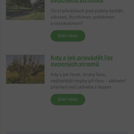
ovocného stromku
Co si představit pod pojmy špičák,
zákrsek, čtvrtkmen, polokmen
a vysokokmen?
ČÍST VÍCE
Kdy a jak provádět řez
ovocných stromů
Kdy a jak řezat, druhy řezu,
nejčastější chyby při řezu - základní
přehled než začnete s řezem
ČÍST VÍCE