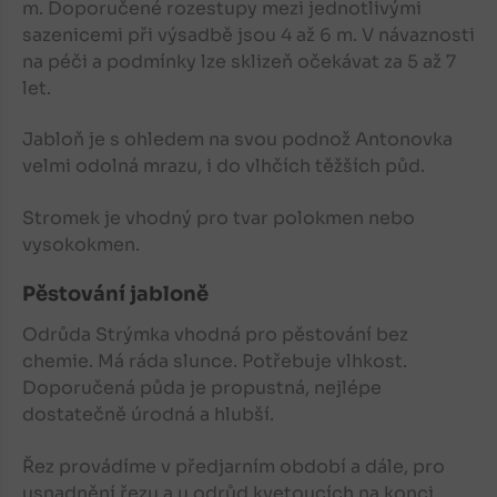
m. Doporučené rozestupy mezi jednotlivými
sazenicemi při výsadbě jsou 4 až 6 m. V návaznosti
na péči a podmínky lze sklizeň očekávat za 5 až 7
let.
Jabloň
je s ohledem na svou podnož Antonovka
velmi odolná mrazu, i do vlhčích těžších půd.
Stromek je vhodný pro tvar polokmen nebo
vysokokmen.
Pěstování jabloně
Odrůda Strýmka vhodná pro pěstování bez
chemie. Má ráda slunce. Potřebuje vlhkost.
Doporučená půda je propustná, nejlépe
dostatečně úrodná a hlubší.
Řez provádíme v předjarním období a dále, pro
usnadnění řezu a u odrůd kvetoucích na konci