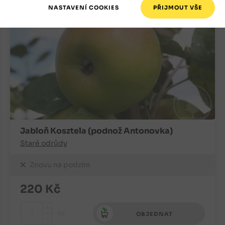
Jabloň Kosztela (podnož Antonovka)
Staré odrůdy
Znovu na podzim
220
Kč
+
ks
OBJEDNAT
-