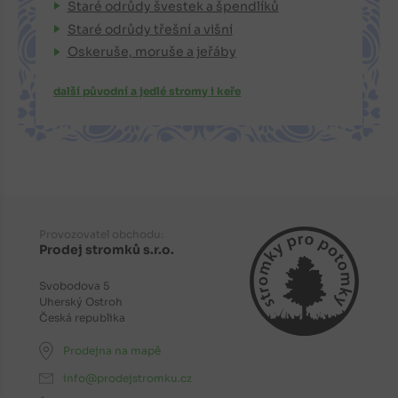
Staré odrůdy švestek a špendlíků
Staré odrůdy třešní a višní
Oskeruše, moruše a jeřáby
další původní a jedlé stromy i keře
Provozovatel obchodu:
Prodej stromků s.r.o.
Svobodova 5
Uherský Ostroh
Česká republika
Prodejna na mapě
info@prodejstromku.cz