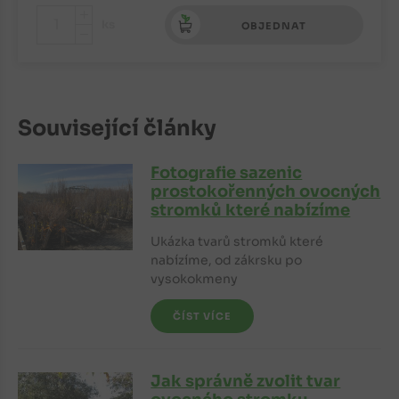
+
ks
OBJEDNAT
-
Související články
Fotografie sazenic
prostokořenných ovocných
stromků které nabízíme
Ukázka tvarů stromků které
nabízíme, od zákrsku po
vysokokmeny
ČÍST VÍCE
Jak správně zvolit tvar