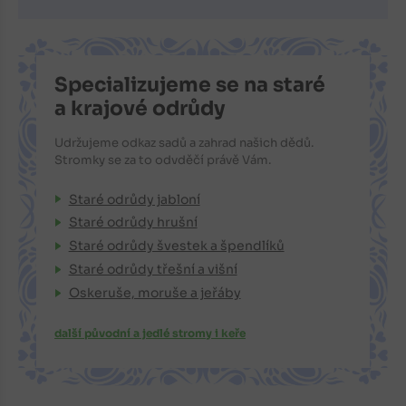
Specializujeme se na staré
a krajové odrůdy
Udržujeme odkaz sadů a zahrad našich dědů.
Stromky se za to odvděčí právě Vám.
Staré odrůdy jabloní
Staré odrůdy hrušní
Staré odrůdy švestek a špendlíků
Staré odrůdy třešní a višní
Oskeruše, moruše a jeřáby
další původní a jedlé stromy i keře