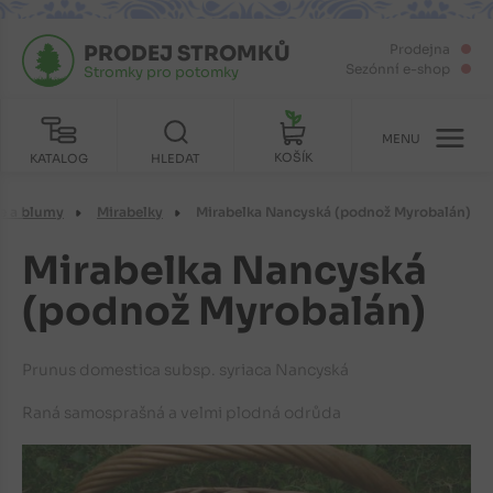
PRODEJ STROMKŮ
Prodejna
Sezónní e-shop
Stromky pro potomky
MENU
KOŠÍK
KATALOG
HLEDAT
le a blumy
Mirabelky
Mirabelka Nancyská (podnož Myrobalán)
Mirabelka Nancyská
(podnož Myrobalán)
Prunus domestica subsp. syriaca Nancyská
Raná samosprašná a velmi plodná odrůda