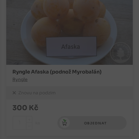
Ryngle Afaska (podnož Myrobalán)
Ryngle
Znovu na podzim
300
Kč
+
ks
OBJEDNAT
-