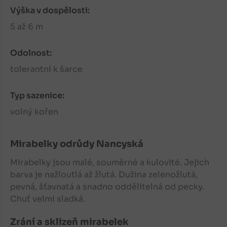
Výška v dospělosti:
5 až 6 m
Odolnost:
tolerantní k šarce
Typ sazenice:
volný kořen
Mirabelky
odrůdy Nancyská
Mirabelky
jsou malé, souměrné a kulovité. Jejich
barva je nažloutlá až žlutá. Dužina zelenožlutá,
pevná, šťavnatá a snadno oddělitelná od pecky.
Chuť velmi sladká.
Zrání a sklizeň mirabelek