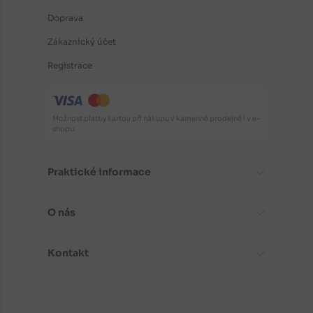
Doprava
Zákaznický účet
Registrace
Možnost platby kartou při nákupu v kamenné prodejně i v e-
shopu.
Praktické informace
O nás
Časté dotazy
Informace o odrůdách
Kontakt
Aktuality
Doporučení před nákupem
Proč koupit stromky od nás?
Návody k výsadbě
Kontaktní a fakturační údaje
Fotogalerie