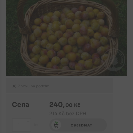
Znovu na podzim
Cena
240
,
00
Kč
214
Kč
bez DPH
+
ks
OBJEDNAT
-