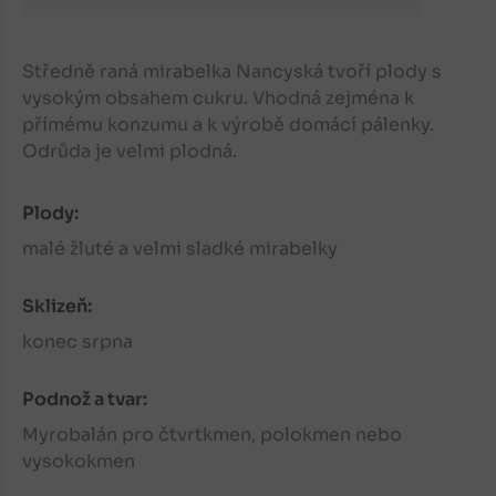
Středně raná mirabelka Nancyská tvoří plody s
vysokým obsahem cukru. Vhodná zejména k
přímému konzumu a k výrobě domácí pálenky.
Odrůda je velmi plodná.
Plody:
malé žluté a velmi sladké mirabelky
Sklizeň:
konec srpna
Podnož a tvar:
Myrobalán pro čtvrtkmen, polokmen nebo
vysokokmen