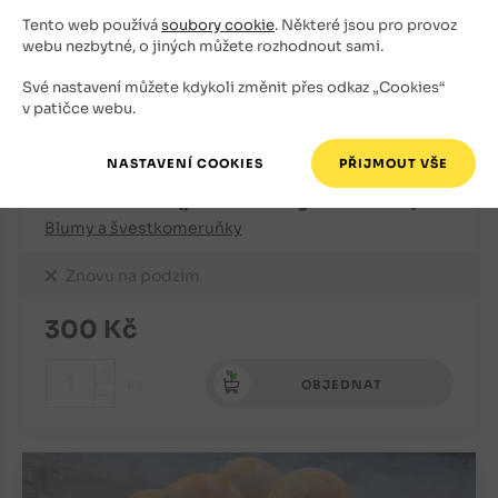
Tento web používá
soubory cookie
. Některé jsou pro provoz
webu nezbytné, o jiných můžete rozhodnout sami.
Své nastavení můžete kdykoli změnit přes odkaz „Cookies“
v patičce webu.
Bluma Gauota (podnož Wangenheimova)
Blumy a švestkomeruňky
Znovu na podzim
300
Kč
+
ks
OBJEDNAT
-