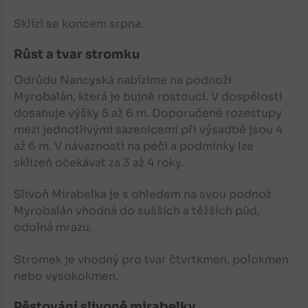
Sklízí se koncem srpna.
Růst a tvar stromku
Odrůdu Nancyská nabízíme na podnoži
Myrobalán, která je bujně rostoucí. V dospělosti
dosahuje výšky 5 až 6 m. Doporučené rozestupy
mezi jednotlivými sazenicemi při výsadbě jsou 4
až 6 m. V návaznosti na péči a podmínky lze
sklizeň očekávat za 3 až 4 roky.
Slivoň Mirabelka
je s ohledem na svou podnož
Myrobalán vhodná do sušších a těžších půd,
odolná mrazu.
Stromek je vhodný pro tvar čtvrtkmen, polokmen
nebo vysokokmen.
Pěstování slivoně mirabelky