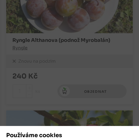
Ryngle Althanova (podnož Myrobalán)
Ryngle
Znovu na podzim
240
Kč
+
ks
OBJEDNAT
-
Používáme cookies