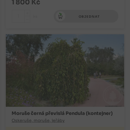
1 800
Kč
+
ks
OBJEDNAT
-
Moruše černá převislá Pendula (kontejner)
Oskeruše, moruše, jeřáby