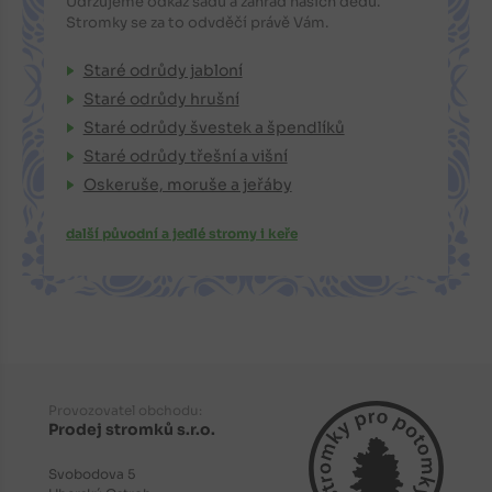
Udržujeme odkaz sadů a zahrad našich dědů.
Stromky se za to odvděčí právě Vám.
Staré odrůdy jabloní
Staré odrůdy hrušní
Staré odrůdy švestek a špendlíků
Staré odrůdy třešní a višní
Oskeruše, moruše a jeřáby
další původní a jedlé stromy i keře
Provozovatel obchodu:
Prodej stromků s.r.o.
Svobodova 5