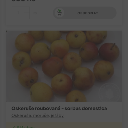
+
ks
OBJEDNAT
-
Oskeruše roubovaná - sorbus domestica
Oskeruše, moruše, jeřáby
Skladem