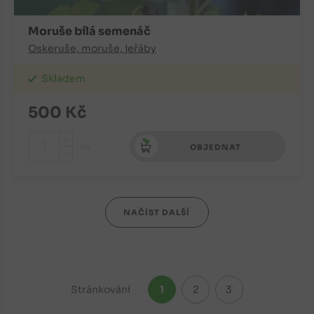
Moruše bílá semenáč
Oskeruše, moruše, jeřáby
Skladem
500
Kč
+
ks
OBJEDNAT
-
NAČÍST DALŠÍ
Stránkování
1
2
3