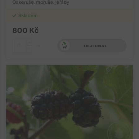
Oskeruše, moruše, jeřáby
Skladem
800
Kč
+
ks
OBJEDNAT
-