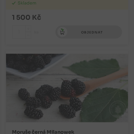
Skladem
1 500
Kč
+
ks
OBJEDNAT
-
Moruše černá Milanowek