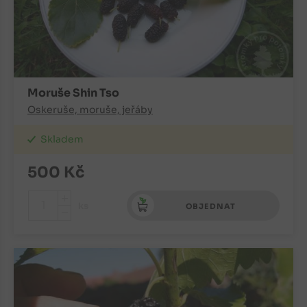
Moruše Shin Tso
Oskeruše, moruše, jeřáby
Skladem
500
Kč
+
ks
OBJEDNAT
-