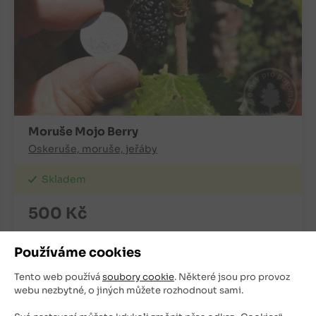
Moruše Mojo Berry
Oskeruše, moruše, jeřáby
Skladem
500
Kč
+
ks
OBJEDNAT
Používáme cookies
-
Tento web používá
soubory cookie
. Některé jsou pro provoz
webu nezbytné, o jiných můžete rozhodnout sami.