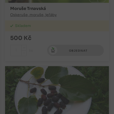
Moruše Trnavská
Oskeruše, moruše, jeřáby
Skladem
500
Kč
+
ks
OBJEDNAT
-