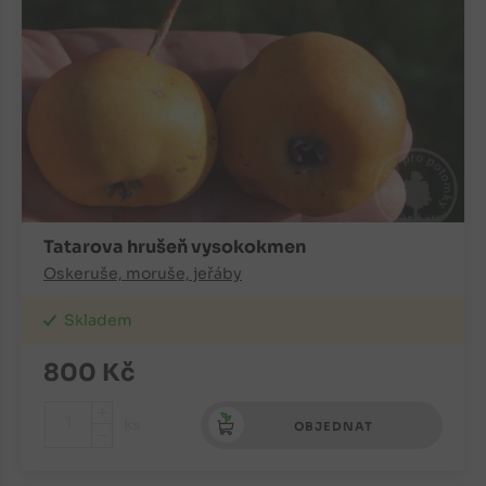
Tatarova hrušeň vysokokmen
Oskeruše, moruše, jeřáby
Skladem
800
Kč
+
ks
OBJEDNAT
-