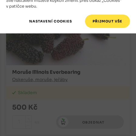
Své nastavení můžete kdykoli změnit přes odkaz „Cookies“
v patičce webu.
Moruše Illinois Everbearing
Oskeruše, moruše, jeřáby
Skladem
500
Kč
+
ks
OBJEDNAT
-