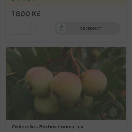
1 800
Kč
+
ks
OBJEDNAT
-
Oskeruše - Sorbus domestica