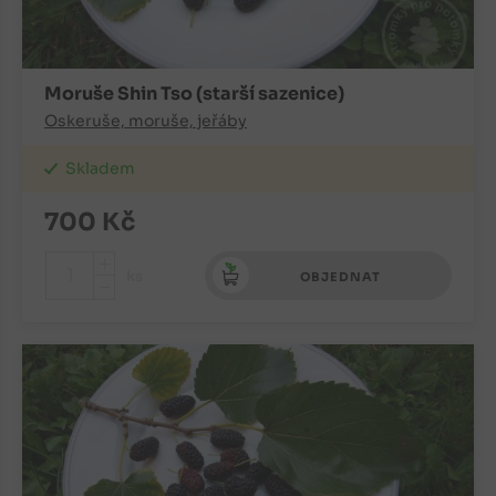
Moruše Shin Tso (starší sazenice)
Oskeruše, moruše, jeřáby
Skladem
700
Kč
+
ks
OBJEDNAT
-