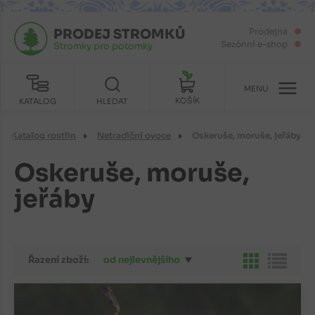
PRODEJ STROMKŮ
Prodejna
Sezónní e-shop
Stromky pro potomky
MENU
KOŠÍK
KATALOG
HLEDAT
Katalog rostlin
Netradiční ovoce
Oskeruše, moruše, jeřáby
Oskeruše, moruše,
jeřáby
Řazení zboží:
od nejlevnějšího