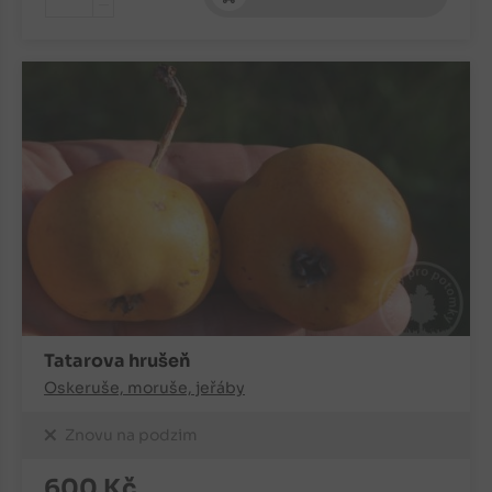
-
Tatarova hrušeň
Oskeruše, moruše, jeřáby
Znovu na podzim
600
Kč