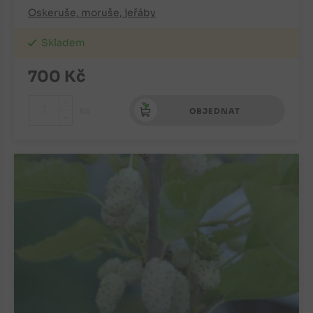
Oskeruše, moruše, jeřáby
Skladem
700
Kč
+
ks
OBJEDNAT
-