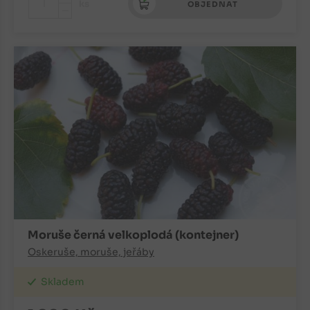
+
ks
OBJEDNAT
-
Moruše černá velkoplodá (kontejner)
Oskeruše, moruše, jeřáby
Skladem