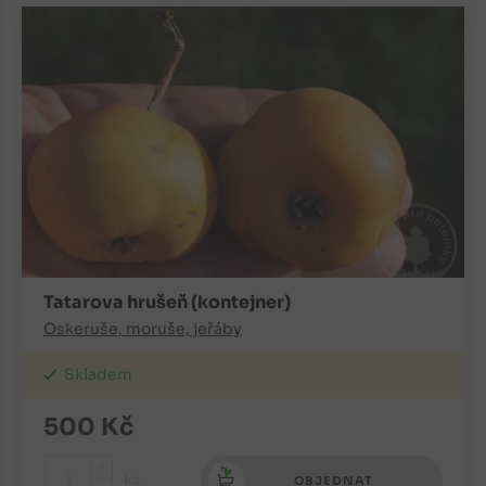
Tatarova hrušeň (kontejner)
Oskeruše, moruše, jeřáby
Skladem
500
Kč
+
ks
OBJEDNAT