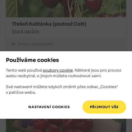
Třešeň Kaštánka (podnož Colt)
Staré odrůdy
Znovu na podzim
230
Kč
Používáme cookies
Tento web používá
soubory cookie
. Některé jsou pro provoz
+
ks
OBJEDNAT
webu nezbytné, o jiných můžete rozhodnout sami.
-
Své nastavení můžete kdykoli změnit přes odkaz „Cookies“
v patičce webu.