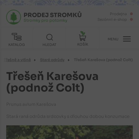
PRODEJ STROMKŮ
Prodejna
Sezónní e-shop
Stromky pro potomky
MENU
KOŠÍK
KATALOG
HLEDAT
Třešně a višně
Staré odrůdy
Třešeň Karešova (podnož Colt)
Třešeň Karešova
(podnož Colt)
Prunus avium Karešova
Stará raná odrůda srdcovky s dlouhou dobou konzumace