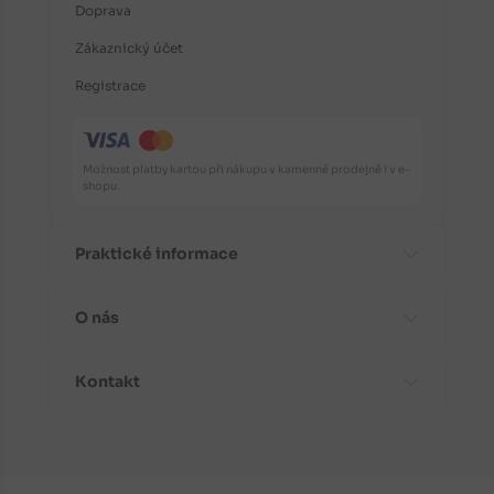
Doprava
Zákaznický účet
Registrace
Možnost platby kartou při nákupu v kamenné prodejně i v e-
shopu.
Praktické informace
O nás
Časté dotazy
Informace o odrůdách
Kontakt
Aktuality
Doporučení před nákupem
Proč koupit stromky od nás?
Návody k výsadbě
Kontaktní a fakturační údaje
Fotogalerie
Péče a ochrana rostlin
Kudy k nám do prodejny?