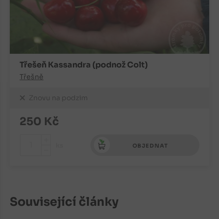
Třešeň Kassandra (podnož Colt)
Třešně
Znovu na podzim
250
Kč
+
ks
OBJEDNAT
-
Související články