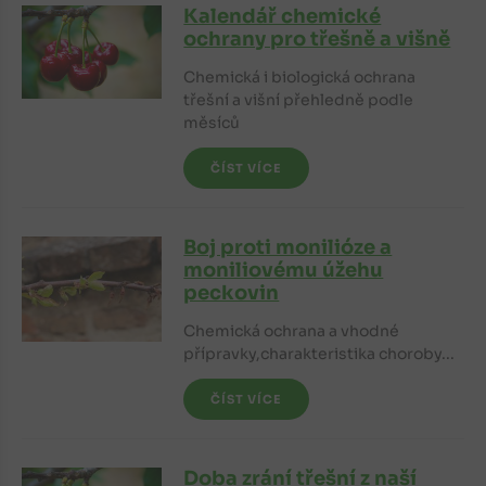
Kalendář chemické
ochrany pro třešně a višně
Chemická i biologická ochrana
třešní a višní přehledně podle
měsíců
ČÍST VÍCE
Boj proti monilióze a
moniliovému úžehu
peckovin
Chemická ochrana a vhodné
přípravky,charakteristika choroby...
ČÍST VÍCE
Doba zrání třešní z naší