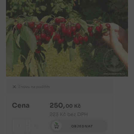
Znovu na podzim
Cena
250
,
00
Kč
223
Kč
bez DPH
+
ks
OBJEDNAT
-