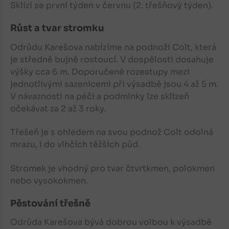
Sklízí se první týden v červnu (2. třešňový týden).
Růst a tvar stromku
Odrůdu Karešova nabízíme na podnoži Colt, která
je středně bujně rostoucí. V dospělosti dosahuje
výšky cca 6 m. Doporučené rozestupy mezi
jednotlivými sazenicemi při výsadbě jsou 4 až 5 m.
V návaznosti na péči a podmínky lze sklizeň
očekávat za 2 až 3 roky.
Třešeň
je s ohledem na svou podnož Colt odolná
mrazu, i do vlhčích těžších půd.
Stromek je vhodný pro tvar čtvrtkmen, polokmen
nebo vysokokmen.
Pěstování třešně
Odrůda Karešova bývá dobrou volbou k výsadbě