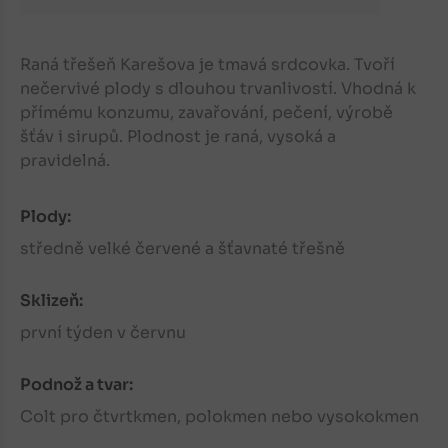
Raná třešeň Karešova je tmavá srdcovka. Tvoří
nečervivé plody s dlouhou trvanlivostí. Vhodná k
přímému konzumu, zavařování, pečení, výrobě
šťáv i sirupů. Plodnost je raná, vysoká a
pravidelná.
Plody:
středně velké červené a šťavnaté třešně
Sklizeň:
první týden v červnu
Podnož a tvar:
Colt pro čtvrtkmen, polokmen nebo vysokokmen