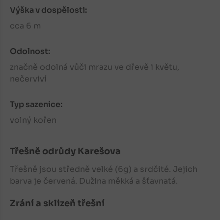
Výška v dospělosti:
cca 6 m
Odolnost:
značně odolná vůči mrazu ve dřevě i květu,
nečerviví
Typ sazenice:
volný kořen
Třešně
odrůdy Karešova
Třešně
jsou středně velké (6g) a srdčité. Jejich
barva je červená. Dužina měkká a šťavnatá.
Zrání a sklizeň třešní