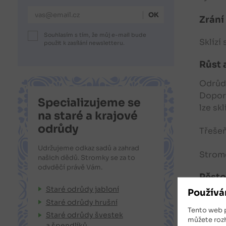
E-mailová adresa
Zrání 
Souhlasím s tím, že můj e-mail bude
Sklízí
použit k zasílání newsletteru.
Růst 
Odrůdu
Doporu
Specializujeme se
lze skl
na staré a krajové
odrůdy
Třeše
Udržujeme odkaz sadů a zahrad
Strome
našich dědů. Stromky se za to
odvděčí právě Vám.
Pěsto
Staré odrůdy jabloní
Používá
Odrůda
Staré odrůdy hrušní
Doporu
Tento web 
Staré odrůdy švestek
můžete roz
a špendlíků