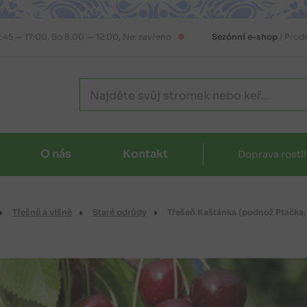
2:45 — 17:00, So 8:00 — 12:00, Ne: zavřeno
Sezónní e-shop
/ Prod
O nás
Kontakt
Doprava rostl
Třešně a višně
Staré odrůdy
Třešeň Kaštánka (podnož Ptačka