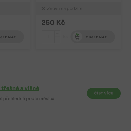
Znovu na podzim
250
Kč
+
ks
JEDNAT
OBJEDNAT
-
třešně a višně
ČÍST VÍCE
šní přehledně podle měsíců