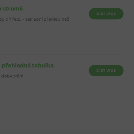
h stromů
ČÍST VÍCE
yby při řezu - základní přehled než
y, přehledná tabulka
ČÍST VÍCE
 doby zrání