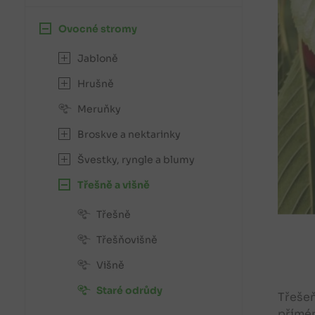
Ovocné stromy
Jabloně
Hrušně
Meruňky
Broskve a nektarinky
Švestky, ryngle a blumy
Třešně a višně
Třešně
Třešňovišně
Višně
Staré odrůdy
Třešeň
přímém