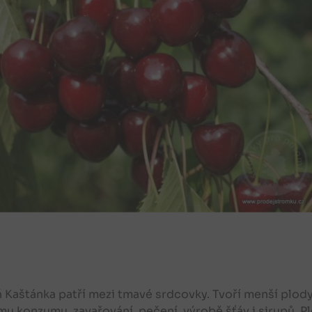
 Kaštánka patří mezi tmavé srdcovky. Tvoří menší plod
u konzumu, zavařování, pečení, výrobě šťáv i sirupů. P