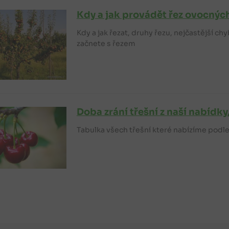
Kdy a jak provádět řez ovocnýc
Kdy a jak řezat, druhy řezu, nejčastější ch
začnete s řezem
Doba zrání třešní z naší nabídk
Tabulka všech třešní které nabízíme podle