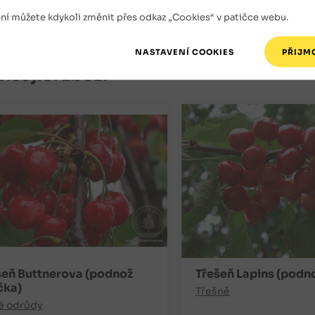
 opylovači jsou odrůdy Burlat, Karešova, Rivan a Napol
ní můžete kdykoli změnit přes odkaz „Cookies“ v patičce webu.
isející zboží
šeň Buttnerova (podnož
Třešeň Lapins (podno
čka)
Třešně
é odrůdy