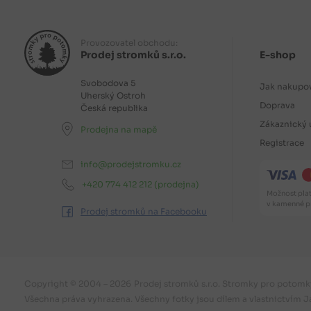
Provozovatel obchodu:
Prodej stromků s.r.o.
E-shop
Svobodova 5
Jak nakupo
Uherský Ostroh
Doprava
Česká republika
Zákaznický 
Prodejna na mapě
Registrace
info@prodejstromku.cz
+420 774 412 212
(prodejna)
Možnost plat
v kamenné pr
Prodej stromků na Facebooku
Copyright © 2004 – 2026
Prodej stromků s.r.o. Stromky pro potomk
Všechna práva vyhrazena. Všechny fotky jsou dílem a vlastnictvím J