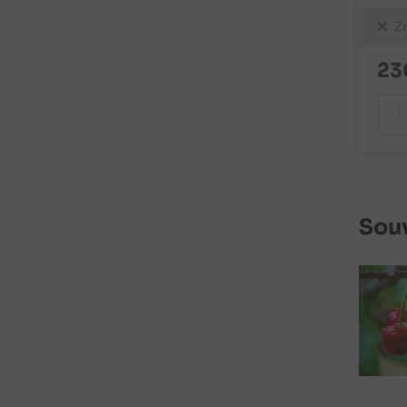
Z
23
Souv