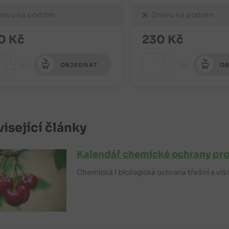
novu na podzim
Znovu na podzim
0
Kč
230
Kč
+
+
ks
ks
OBJEDNAT
OB
-
-
isející články
Kalendář chemické ochrany pro 
Chemická i biologická ochrana třešní a vi