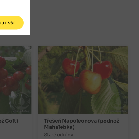
eonova.
ž Colt)
Třešeň Napoleonova (podnož
Mahalebka)
Staré odrůdy