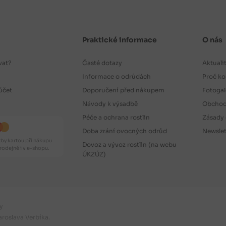
Praktické informace
O nás
vat?
Časté dotazy
Aktuali
Informace o odrůdách
Proč ko
účet
Doporučení před nákupem
Fotogal
Návody k výsadbě
Obchod
Péče a ochrana rostlin
Zásady 
Doba zrání ovocných odrůd
Newslet
by kartou při nákupu
Dovoz a vývoz rostlin (na webu
odejně i v e-shopu.
ÚKZÚZ)
y
aroslava Verbíka.