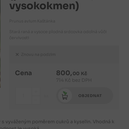
vysokokmen)
Prunus avium Kaštánka
Stará raná a vysoce plodná srdcovka odolná vůči
červivosti
Znovu na podzim
Cena
800
,
00
Kč
714
Kč
bez DPH
+
OBJEDNAT
ks
-
y s vyváženým poměrem cukrů a kyselin. Vhodná k
lodnost je vysoká.