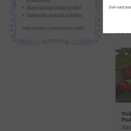
Jejími
Své nastave
Staré odrůdy třešní a višní
Oskeruše, moruše a jeřáby
další původní a jedlé stromy i keře
Souv
Tře
Pta
Star