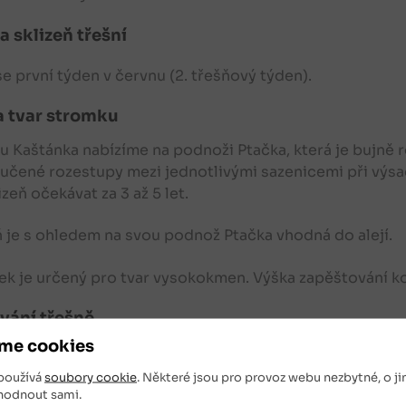
a sklizeň třešní
 se první týden v červnu (2. třešňový týden).
a tvar stromku
 Kaštánka nabízíme na podnoži Ptačka, která je bujně r
čené rozestupy mezi jednotlivými sazenicemi při výsad
izeň očekávat za 3 až 5 let.
ň
je s ohledem na svou podnož Ptačka vhodná do alejí.
k je určený pro tvar vysokokmen. Výška zapěštování koru
vání třešně
me cookies
 Kaštánka bývá dobrou volbou k výsadbě a pěstování do
čená půda je hlinitopísčité s dostatkem vláhy.
používá
soubory cookie
. Některé jsou pro provoz webu nezbytné, o ji
hodnout sami.