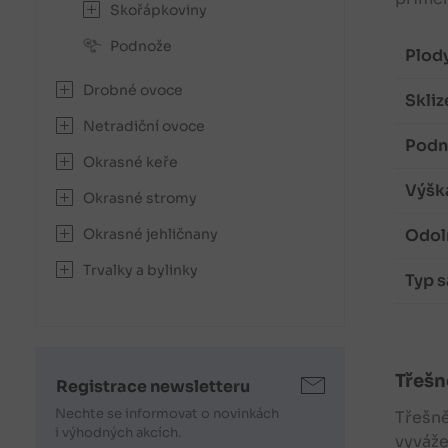
Skořápkoviny
Podnože
Plody
Drobné ovoce
Skliz
Netradiční ovoce
Podno
Okrasné keře
Výška
Okrasné stromy
Odol
Okrasné jehličnany
Trvalky a bylinky
Typ s
Třešn
Registrace newsletteru
Nechte se informovat o novinkách
Třešn
i výhodných akcích.
vyváže