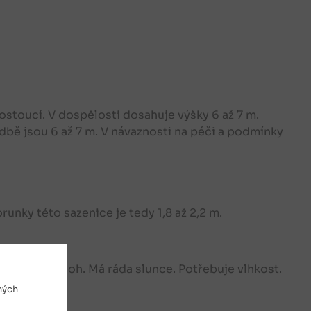
ostoucí. V dospělosti dosahuje výšky 6 až 7 m.
bě jsou 6 až 7 m. V návaznosti na péči a podmínky
nky této sazenice je tedy 1,8 až 2,2 m.
 všech poloh. Má ráda slunce. Potřebuje vlhkost.
ných