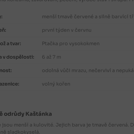
:
menší tmavě červené a silně barvící t
eň:
první týden v červnu
ž a tvar:
Ptačka pro vysokokmen
 v dospělosti:
6 až 7 m
nost:
odolná vůči mrazu, nečerviví a nepuká
azenice:
volný kořen
ě
odrůdy Kaštánka
ě
jsou menší a kulovité. Jejich barva je tmavě červená. 
ně sladkokyselá.